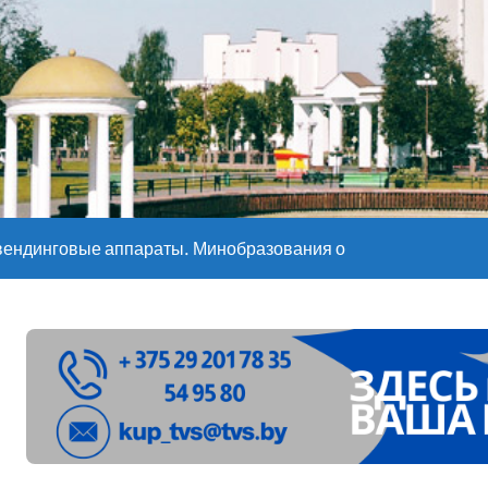
е – 05 08 2026
е – 07 08 20
вендинговые аппараты. Минобразования об изменениях в ш
ларуси ожидаются дожди и грозы
ое
”. Мастерица из Молодечно о 50-килограммовом каравае для
ждут детей с 1 сентября, рассказали в правительстве
Синоптики рассказали о погоде на сегодня