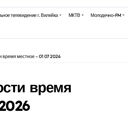
ьное телевидение г. Вилейка
МКТВ
Молодечно-FM
е – 05 08 2026
е – 07 08 20
 время местное – 01 07 2026
ости время
 2026