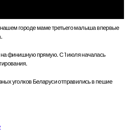
.
 на финишную прямую. С 1 июля началась
тирования.
азных уголков Беларуси отправились в пешие
y