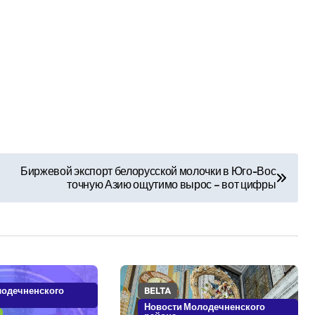
Биржевой экспорт белорусской молочки в Юго-Вос
точную Азию ощутимо вырос – вот цифры
лодечненского
BELTA
Новости Молодечненского