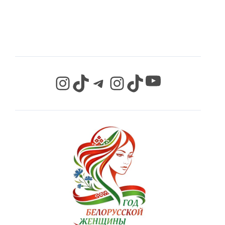
СЕТЯХ
YouTube
Instagram
TikTok
Telegram
Instagram
TikTok