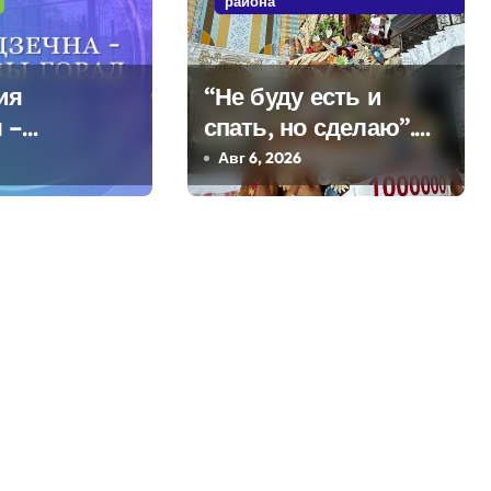
района
ия
“Не буду есть и
 –
спать, но сделаю”.
кое
Мастерица из
Авг 6, 2026
Молодечно о 50-
килограммовом
каравае для Дворца
Независимости