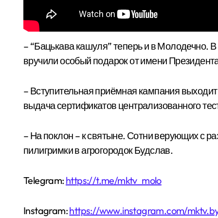
– “Бацькава кашуля” теперь и в Молодечно. В нашем городе маме третьего малыша впервые
вручили особый подарок от имени Президента
– Вступительная приёмная кампания выходит
выдача сертификатов централизованного тес
– На поклон – к святыне. Сотни верующих с р
пилигримки в агрогородок Будслав.
Telegram:
https://t.me/mktv_molo
Instagram:
https://www.instagram.com/mktv.b