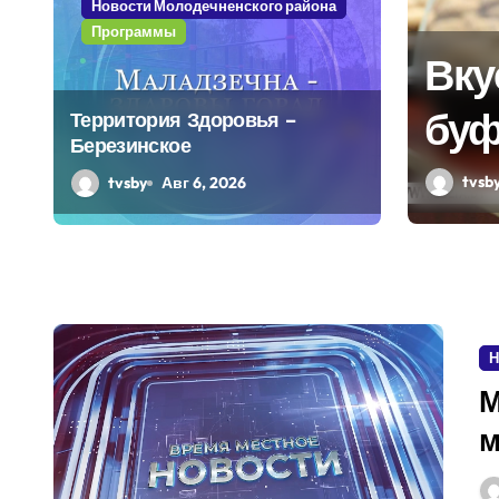
Новости Молодечненского района
Программы
дпочтения,
инговые
Гор
Территория Здоровья –
Березинское
нобразования об
tvsb
tvsby
Авг 6, 2026
 школьном
Н
М
м