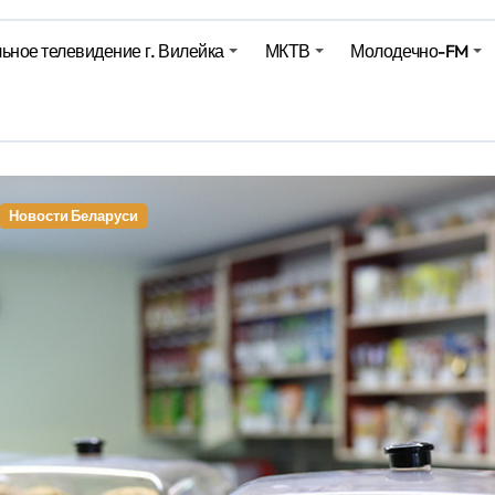
ьное телевидение г. Вилейка
МКТВ
Молодечно-FM
е – 05 08 2026
е – 07 08 20
оп