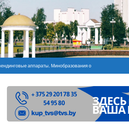
е – 05 08 2026
е – 07 08 20
вендинговые аппараты. Минобразования об изменениях в ш
ларуси ожидаются дожди и грозы
ое
”. Мастерица из Молодечно о 50-килограммовом каравае для
ждут детей с 1 сентября, рассказали в правительстве
Синоптики рассказали о погоде на сегодня