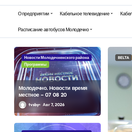
Гороскоп на 6 августа
О предприятии
Кабельное телевидение
Кабел
Молодечно. Новости время местно
Расписание автобусов Молодечно
Молодечно. Новости время местно
Новости Молодечненского района
Гороск
Программы
Молодечно. Новости время
местное – 07 08 20
tvsby
Авг 7, 2026