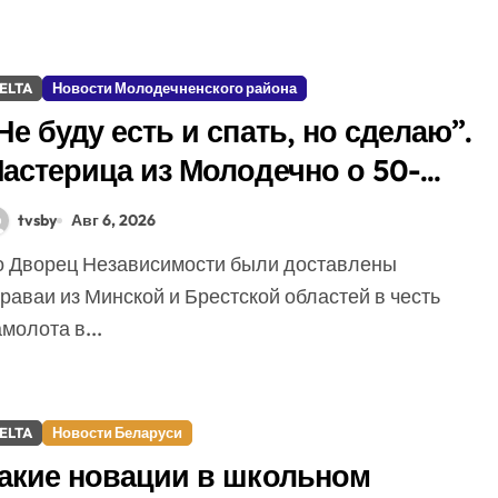
ELTA
Новости Молодечненского района
Не буду есть и спать, но сделаю”.
астерица из Молодечно о 50-
илограммовом каравае для
tvsby
Авг 6, 2026
ворца Независимости
раваи из Минской и Брестской областей в честь
молота в...
ELTA
Новости Беларуси
акие новации в школьном