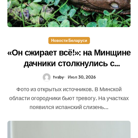
Новости Беларуси
«Он сжирает всё!»: на Минщине
дачники столкнулись с
опасным вредителем
tvsby
Июл 30, 2026
Фото из открытых источников. В Минской
области огородники бьют тревогу. На участках
появился испанский слизень...