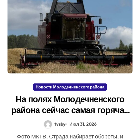
Новости Молодечненского района
На полях Молодечненского
района сейчас самая горячая
пора –уборочная кампания
tvsby
Июл 31, 2026
идет полным ходом!
Фото МКТВ. Страда набирает обороты, и