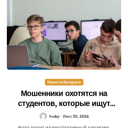
Новости Беларуси
Мошенники охотятся на
студентов, которые ищут
подработку!
tvsby
Июл 30, 2026
Фото носит иллюстративный характер.