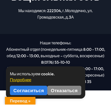
Мы находимся: 222304, г.Молодечно, ул.
Громадовская, д.3А
Наши телефоны:
Абонентный отдел (понедельник-пятница 8:00 - 17:00,
обед 12:00 - 13:00, выходные – суббота, воскресенье)
8(0176) 55-10-10
Рекламный отдел (понедельник-пятница 8:00 - 17:00,
Мы используем cookie.
обед 12:00 - 13:00, выходные – суббота, воскресенье)
Подробнее
8(0176): 54 95 80, МТС +375 29 201 78 35
Согласиться
Отказаться
Перевод »