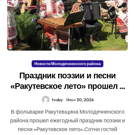
Новости Молодечненского района
Праздник поэзии и песни
«Ракутевское лето» прошел в
фольварке Ракутевщина
tvsby
Июл 30, 2026
В фольварке Ракутевщина Молодечненского
района прошел ежегодный праздник поэзии и
песни «Ракутевское лето».Сотни гостей