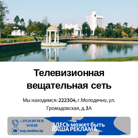
Перейти
к
содержанию
Телевизионная
вещательная сеть
Мы находимся: 222304, г.Молодечно, ул.
Громадовская, д.3А