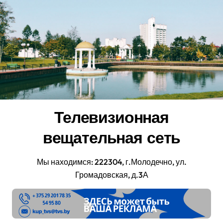
Перейти
к
содержанию
Телевизионная
вещательная сеть
Мы находимся: 222304, г.Молодечно, ул.
Громадовская, д.3А