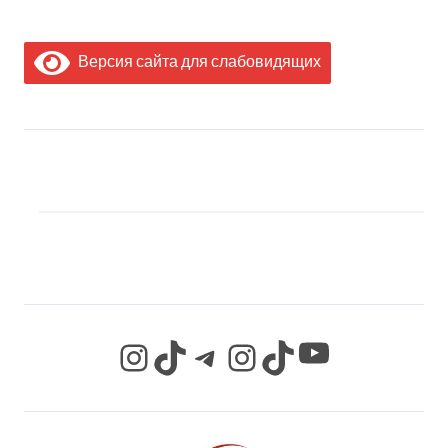
Версия сайта для слабовидящих
МЫ В СОЦИАЛЬНЫХ
СЕТЯХ
YouTube
Instagram
TikTok
Telegram
Instagram
TikTok