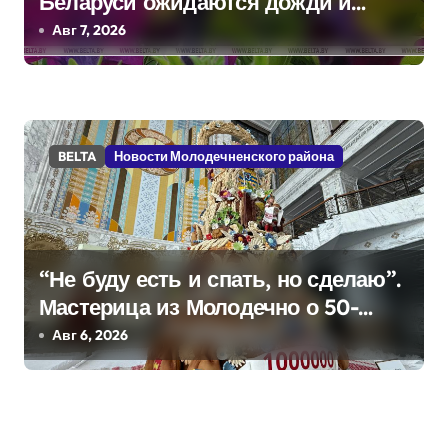
я
Беларуси ожидаются дожди и
грозы
Авг 7, 2026
м
BELTA
Новости Молодечненского района
“Не буду есть и спать, но сделаю”.
Мастерица из Молодечно о 50-
килограммовом каравае для
Авг 6, 2026
Дворца Независимости