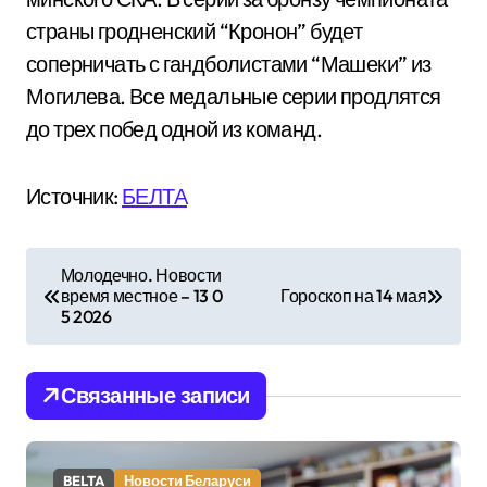
страны гродненский “Кронон” будет
соперничать с гандболистами “Машеки” из
Могилева. Все медальные серии продлятся
до трех побед одной из команд.
Источник:
БЕЛТА
Н
Молодечно. Новости
время местное – 13 0
Гороскоп на 14 мая
а
5 2026
в
и
Связанные записи
г
BELTA
Новости Беларуси