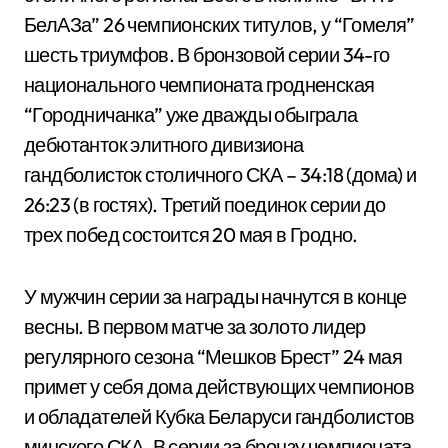
БелАЗа” 26 чемпионских титулов, у “Гомеля”
шесть триумфов. В бронзовой серии 34-го
национального чемпионата гродненская
“Городничанка” уже дважды обыграла
дебютанток элитного дивизиона
гандболисток столичного СКА – 34:18 (дома) и
26:23 (в гостях). Третий поединок серии до
трех побед состоится 20 мая в Гродно.
У мужчин серии за награды начнутся в конце
весны. В первом матче за золото лидер
регулярного сезона “Мешков Брест” 24 мая
примет у себя дома действующих чемпионов
и обладателей Кубка Беларуси гандболистов
минского СКА. В серии за бронзу чемпионата