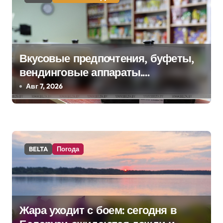
а
ц
и
Вкусовые предпочтения, буфеты,
я
вендинговые аппараты.
п
Минобразования об изменениях в
Авг 7, 2026
школьном питании
о
з
а
BELTA
Погода
п
и
с
Жара уходит с боем: сегодня в