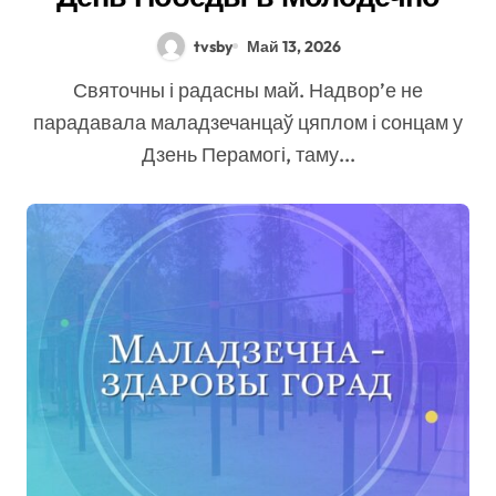
tvsby
Май 13, 2026
Святочны і радасны май. Надвор’е не
парадавала маладзечанцаў цяплом і сонцам у
Дзень Перамогі, таму...