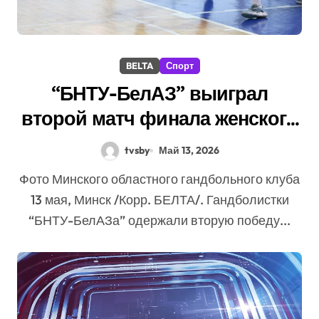
BELTA
Спорт
“БНТУ-БелАЗ” выиграл
второй матч финала женского
чемпионата Беларуси по
tvsby
Май 13, 2026
гандболу
Фото Минского областного гандбольного клуба
13 мая, Минск /Корр. БЕЛТА/. Гандболистки
“БНТУ-БелАЗа” одержали вторую победу...