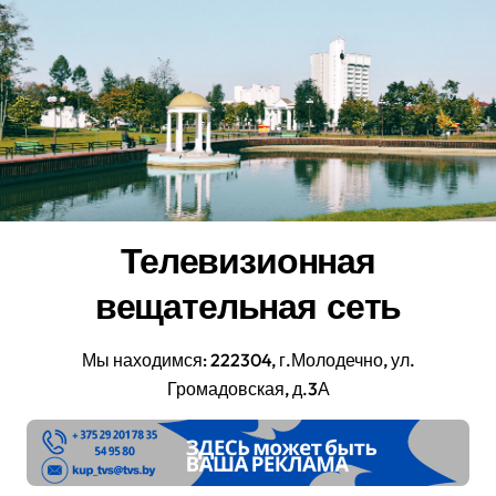
Перейти
к
содержанию
Телевизионная
вещательная сеть
Мы находимся: 222304, г.Молодечно, ул.
Громадовская, д.3А