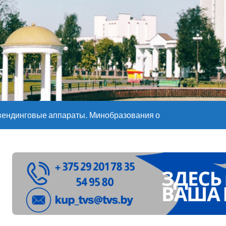
е – 05 08 2026
е – 07 08 20
вендинговые аппараты. Минобразования об изменениях в ш
ларуси ожидаются дожди и грозы
ое
”. Мастерица из Молодечно о 50-килограммовом каравае для
ждут детей с 1 сентября, рассказали в правительстве
Синоптики рассказали о погоде на сегодня