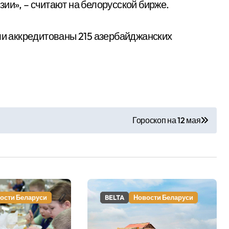
ии», – считают на белорусской бирже.
ыли аккредитованы 215 азербайджанских
Гороскоп на 12 мая
ости Беларуси
BELTA
Новости Беларуси