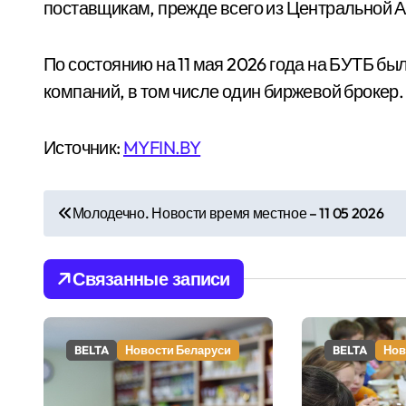
поставщикам, прежде всего из Центральной Аз
По состоянию на 11 мая 2026 года на БУТБ б
компаний, в том числе один биржевой брокер.
Источник:
MYFIN.BY
Н
Молодечно. Новости время местное – 11 05 2026
а
в
Связанные записи
и
г
BELTA
Новости Беларуси
BELTA
Нов
а