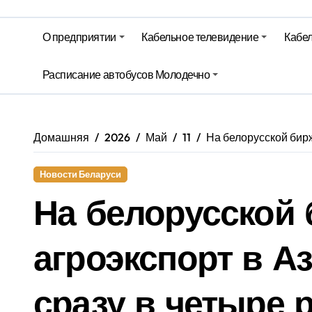
Гороскоп на 6 августа
О предприятии
Кабельное телевидение
Кабел
Молодечно. Новости время местно
Расписание автобусов Молодечно
Молодечно. Новости время местно
Домашняя
2026
Май
11
На белорусской бирж
Новости Беларуси
На белорусской 
агроэкспорт в А
сразу в четыре 