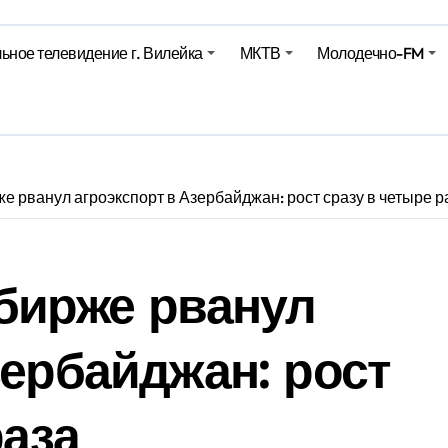
ьное телевидение г. Вилейка
МКТВ
Молодечно-FM
е – 05 08 2026
е – 07 08 20
е рванул агроэкспорт в Азербайджан: рост сразу в четыре р
бирже рванул
зербайджан: рост
раза