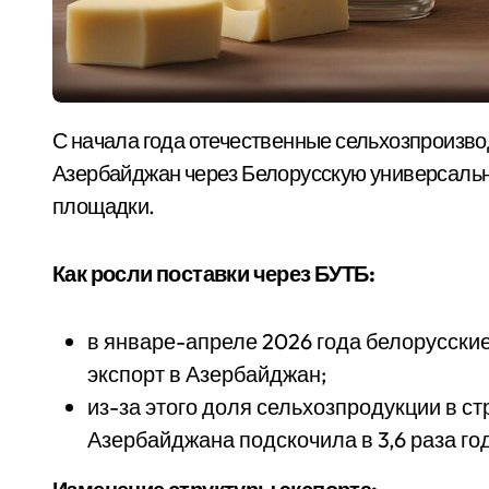
С начала года отечественные сельхозпроизводители серьезно увеличили экспорт в
Азербайджан через Белорусскую универсальн
площадки.
Как росли поставки через БУТБ:
в январе-апреле 2026 года белорусские
экспорт в Азербайджан;
из-за этого доля сельхозпродукции в с
Азербайджана подскочила в 3,6 раза год к