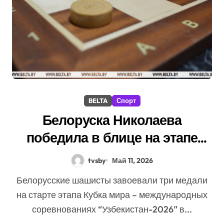
BELTA
Спорт
Белоруска Николаева
победила в блице на этапе
Кубка мира по шашкам в
tvsby
Май 11, 2026
Ташкенте
Белорусские шашисты завоевали три медали
на старте этапа Кубка мира – международных
соревнованиях “Узбекистан-2026” в...