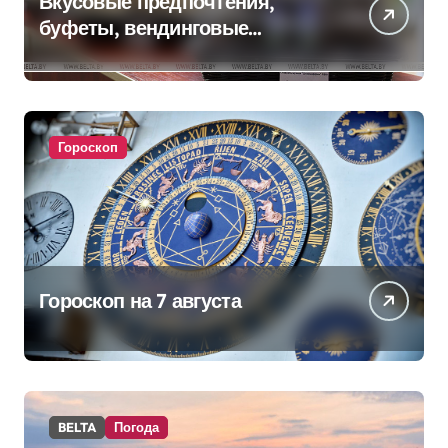
Вкусовые предпочтения,
буфеты, вендинговые
аппараты. Минобразования об
изменениях в школьном
питании
Гороскоп
Гороскоп на 7 августа
BELTA
Погода