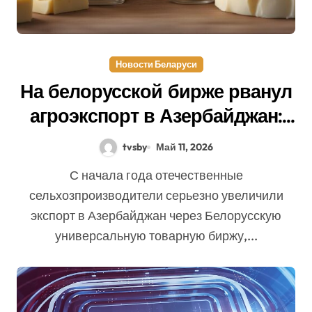
Новости Беларуси
На белорусской бирже рванул
агроэкспорт в Азербайджан:
рост сразу в четыре раза
tvsby
Май 11, 2026
С начала года отечественные
сельхозпроизводители серьезно увеличили
экспорт в Азербайджан через Белорусскую
универсальную товарную биржу,...