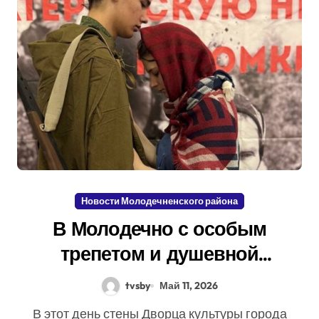
Новости Молодечненского района
В Молодечно с особым
трепетом и душевной
теплотой отметили 81-ю
tvsby
Май 11, 2026
годовщину Великой Победы
В этот день стены Дворца культуры города