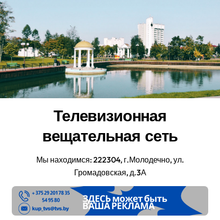
Перейти
к
содержанию
Телевизионная
вещательная сеть
Мы находимся: 222304, г.Молодечно, ул.
Громадовская, д.3А