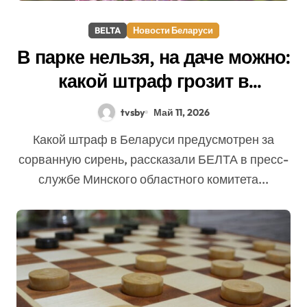
BELTA
Новости Беларуси
В парке нельзя, на даче можно:
какой штраф грозит в
Беларуси за сорванную
tvsby
Май 11, 2026
сирень
Какой штраф в Беларуси предусмотрен за
сорванную сирень, рассказали БЕЛТА в пресс-
службе Минского областного комитета...