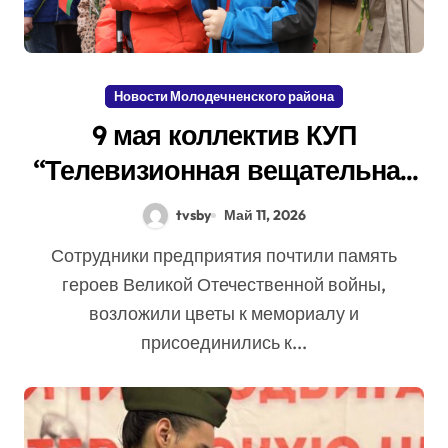
Новости Молодечненского района
9 мая коллектив КУП
“Телевизионная вещательная
сеть” принял участие в
tvsby
Май 11, 2026
районном мероприятии,
Сотрудники предприятия почтили память
посвященном Дню Победы
героев Великой Отечественной войны,
возложили цветы к мемориалу и
присоединились к...