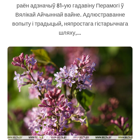
раён адзначыў 81-ую гадавіну Перамогі ў
Вялікай Айчыннай вайне. Адлюстраванне
вопыту і традыцый, няпростага гістарычнага
шляху,…