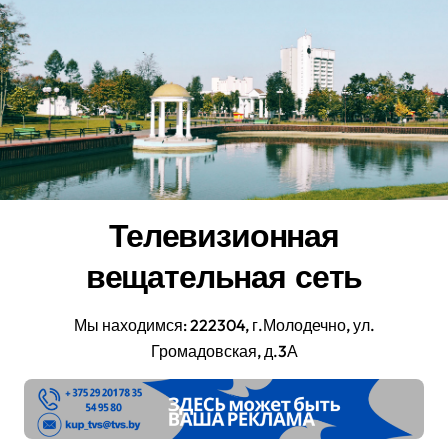
Перейти
к
содержанию
Телевизионная
вещательная сеть
Мы находимся: 222304, г.Молодечно, ул.
Громадовская, д.3А