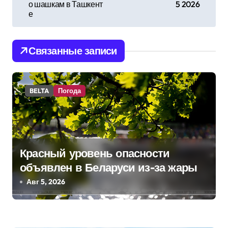
о шашкам в Ташкент
5 2026
в
е
и
Связанные записи
г
а
BELTA
Погода
ц
и
я
Красный уровень опасности
п
объявлен в Беларуси из-за жары
о
Авг 5, 2026
з
а