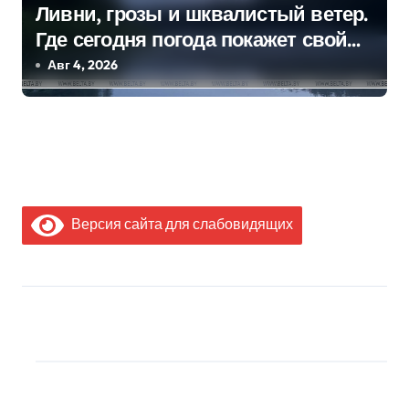
Ливни, грозы и шквалистый ветер.
Где сегодня погода покажет свой
характер
Авг 4, 2026
Версия сайта для слабовидящих
МЫ В СОЦИАЛЬНЫХ
СЕТЯХ