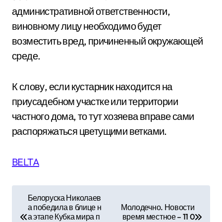
административной ответственности,
виновному лицу необходимо будет
возместить вред, причиненный окружающей
среде.
К слову, если кустарник находится на
приусадебном участке или территории
частного дома, то тут хозяева вправе сами
распоряжаться цветущими ветками.
BELTA
Н
Белоруска Николаев
а победила в блице н
Молодечно. Новости
а
а этапе Кубка мира п
время местное – 11 0