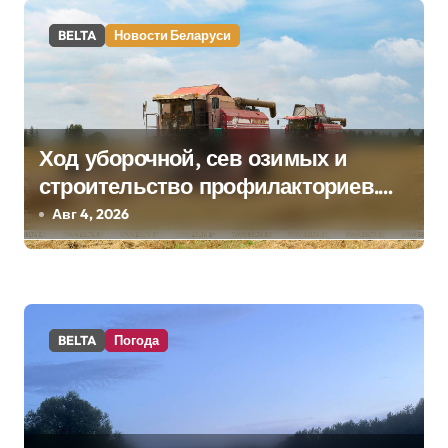
п
BELTA
Новости Беларуси
и
с
я
Ход уборочной, сев озимых и
строительство профилакториев.
м
Лукашенко заслушал доклад главы
Авг 4, 2026
Минсельхозпрода
BELTA
Погода