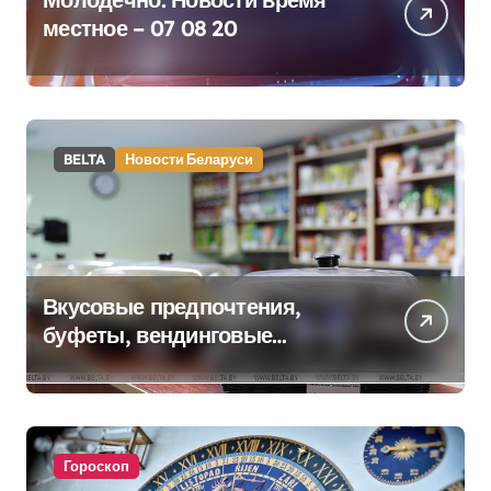
местное – 07 08 20
BELTA
Новости Беларуси
Вкусовые предпочтения,
буфеты, вендинговые
аппараты. Минобразования об
изменениях в школьном
питании
Гороскоп