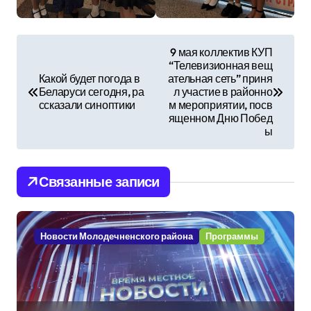
Н
9 мая коллектив КУП
“Телевизионная вещ
а
Какой будет погода в
ательная сеть” приня
Беларуси сегодня, ра
л участие в районно
в
ссказали синоптики
м мероприятии, посв
ященном Дню Побед
и
ы
г
Связанные записи
а
ц
Новости Молодечненского района
Программы
и
я
п