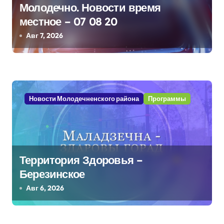
Молодечно. Новости время
о
местное – 07 08 20
з
Авг 7, 2026
а
п
и
Новости Молодечненского района
Программы
с
я
м
Территория Здоровья –
Березинское
Авг 6, 2026