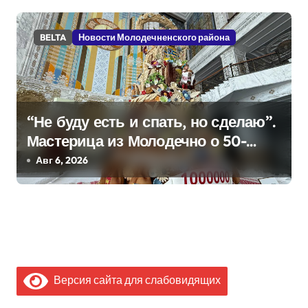
BELTA
Новости Молодечненского района
“Не буду есть и спать, но сделаю”.
Мастерица из Молодечно о 50-
килограммовом каравае для
Авг 6, 2026
Дворца Независимости
Версия сайта для слабовидящих