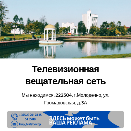
Перейти
к
содержанию
Телевизионная
вещательная сеть
Мы находимся: 222304, г.Молодечно, ул.
Громадовская, д.3А