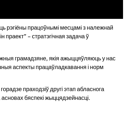
ыць рэгiёны працоўнымi месцамi з належнай
ін праект” – стратэгічная задача ў
ежныя грамадзяне, якія ажыццяўляюць у нас
зныя аспекты працаўладкавання і норм
горадзе праходзіў другі этап абласнога
 асновах бяспекі жыццядзейнасці.