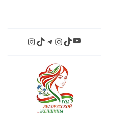
СЕТЯХ
YouTube
Instagram
TikTok
Telegram
Instagram
TikTok