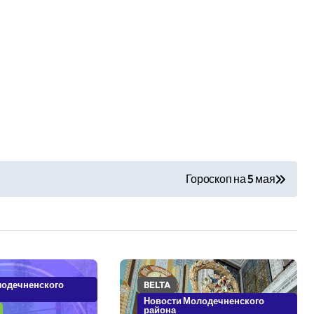
Гороскоп на 5 мая
лодечненского
BELTA
Новости Молодечненского
района