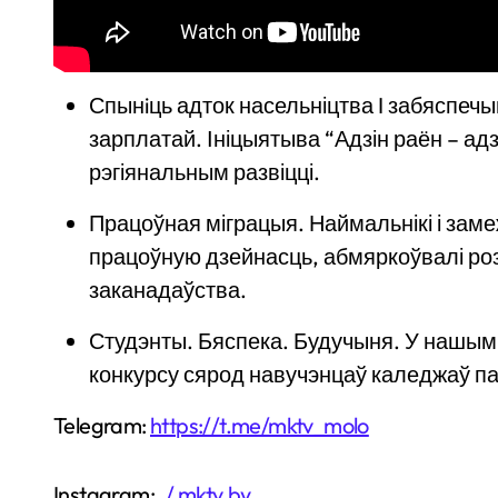
Спынiць адток насельніцтва I забяспеч
зарплатай. Ініцыятыва “Адзін раён – адз
рэгіянальным развіцці.
Працоўная міграцыя. Наймальнікі і зам
працоўную дзейнасць, абмяркоўвалі ро
заканадаўства.
Студэнты. Бяспека. Будучыня. У нашым 
конкурсу сярод навучэнцаў каледжаў па
Telegram:
https://t.me/mktv_molo
Instagram:
/ mktv.by