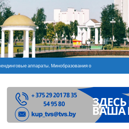
е – 05 08 2026
е – 07 08 20
вендинговые аппараты. Минобразования об изменениях в ш
ларуси ожидаются дожди и грозы
ое
”. Мастерица из Молодечно о 50-килограммовом каравае для
ждут детей с 1 сентября, рассказали в правительстве
Синоптики рассказали о погоде на сегодня