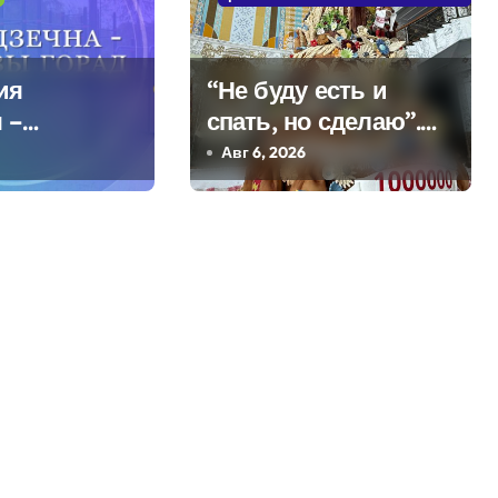
ия
“Не буду есть и
 –
спать, но сделаю”.
кое
Мастерица из
Авг 6, 2026
Молодечно о 50-
килограммовом
каравае для Дворца
Независимости