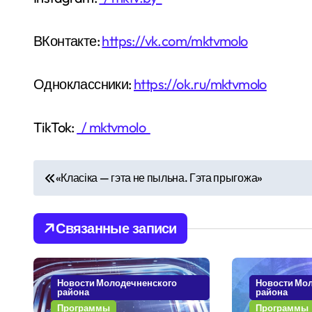
ВКонтакте:
https://vk.com/mktvmolo
Одноклассники:
https://ok.ru/mktvmolo
TikTok:
/ mktvmolo
Н
«Класіка — гэта не пыльна. Гэта прыгожа»
а
в
Связанные записи
и
г
Новости Молодечненского
Новости Мо
района
района
Программы
Программы