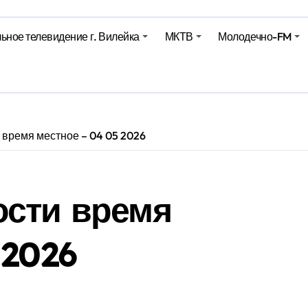
ьное телевидение г. Вилейка
МКТВ
Молодечно-FM
е – 05 08 2026
е – 07 08 20
 время местное – 04 05 2026
ости время
 2026