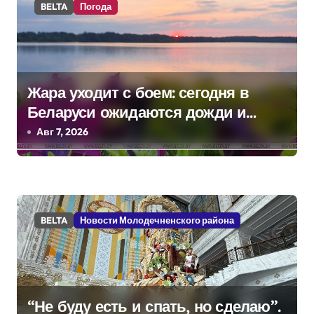
BELTA
Погода
п
и
с
Жара уходит с боем: сегодня в
я
Беларуси ожидаются дожди и
м
грозы
Авг 7, 2026
BELTA
Новости Молодечненского района
“Не буду есть и спать, но сделаю”.