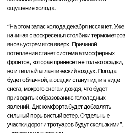
ощущение холода.
“На этом запас холода декабря иссякнет. Уже
начиная с воскресенья столбики термометров
вновь устремятся вверх. Причиной
потепления станет система атмосферных
фронтов, которая принесет не только осадки,
но и теплый атлантический воздух. Погода
будет облачной, а осадки станут идти в виде
снега, мокрого снега и дождя, что будет
приводить к образованию гололедных
явлений. Дискомфорта будет добавлять
сильный порывистый ветер. Отдельные
участки дорог и тротуаров будут скользкими”,