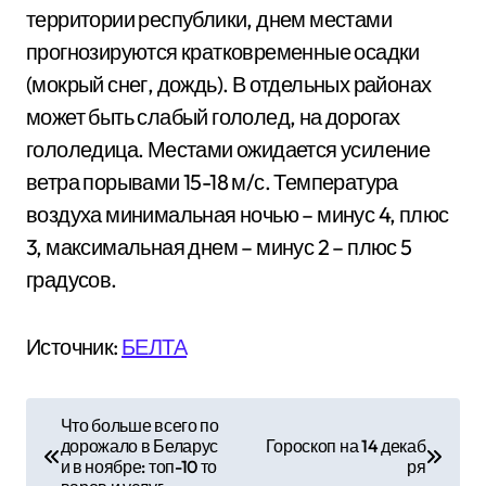
территории республики, днем местами
прогнозируются кратковременные осадки
(мокрый снег, дождь). В отдельных районах
может быть слабый гололед, на дорогах
гололедица. Местами ожидается усиление
ветра порывами 15-18 м/с. Температура
воздуха минимальная ночью – минус 4, плюс
3, максимальная днем – минус 2 – плюс 5
градусов.
Источник:
БЕЛТА
Н
Что больше всего по
дорожало в Беларус
Гороскоп на 14 декаб
а
и в ноябре: топ-10 то
ря