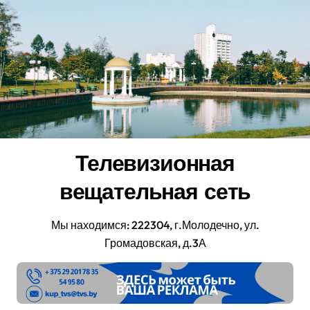
Перейти
к
содержанию
Телевизионная
вещательная сеть
Мы находимся: 222304, г.Молодечно, ул.
Громадовская, д.3А