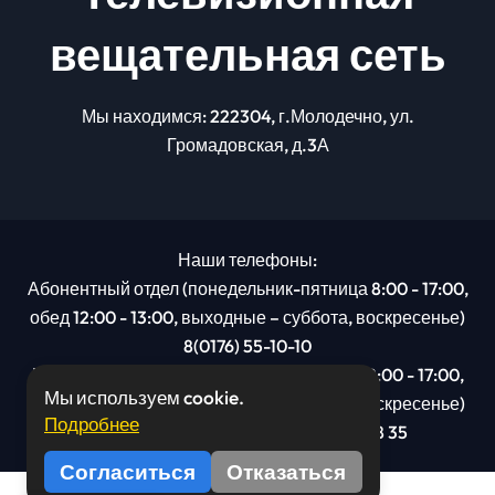
вещательная сеть
Мы находимся: 222304, г.Молодечно, ул.
Громадовская, д.3А
Наши телефоны:
Абонентный отдел (понедельник-пятница 8:00 - 17:00,
обед 12:00 - 13:00, выходные – суббота, воскресенье)
8(0176) 55-10-10
Рекламный отдел (понедельник-пятница 8:00 - 17:00,
Мы используем cookie.
обед 12:00 - 13:00, выходные – суббота, воскресенье)
Подробнее
8(0176): 54 95 80, МТС +375 29 201 78 35
Согласиться
Отказаться