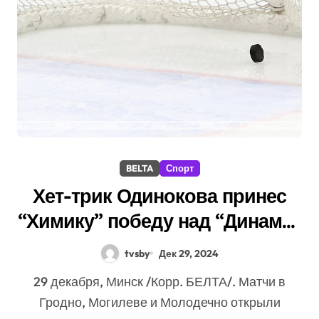
BELTA
Спорт
Хет-трик Одинокова принес
“Химику” победу над “Динамо-
Молодечно” в экстралиге
tvsby
Дек 29, 2024
29 декабря, Минск /Корр. БЕЛТА/. Матчи в
Гродно, Могилеве и Молодечно открыли