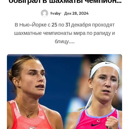
обыграл в шахматы чемпиона
мира Карлсена
tvsby
Дек 28, 2024
В Нью-Йорке с 25 по 31 декабря проходят
шахматные чемпионаты мира по рапиду и
блицу....