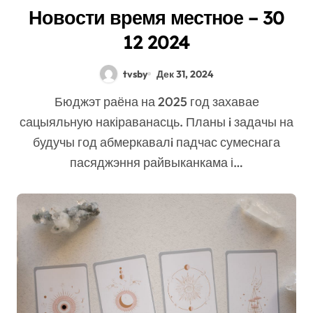
Новости время местное – 30
12 2024
tvsby
Дек 31, 2024
Бюджэт раёна на 2025 год захавае
сацыяльную накіраванасць. Планы i задачы на
будучы год абмеркавалi падчас сумеснага
пасяджэння райвыканкама і…