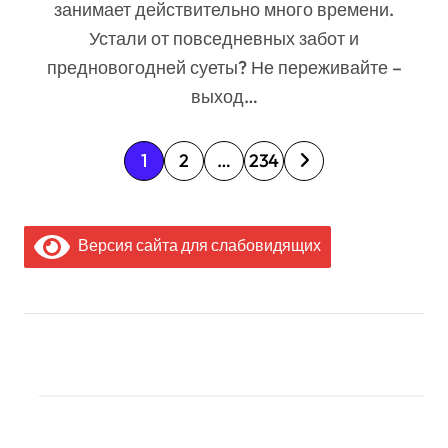
ценах
занимает действительно много времени.
Устали от повседневных забот и
предновогодней суеты? Не переживайте –
выход…
П
1
2
…
234
а
г
Версия сайта для слабовидящих
и
н
а
МЫ В СОЦИАЛЬНЫХ
ц
СЕТЯХ
и