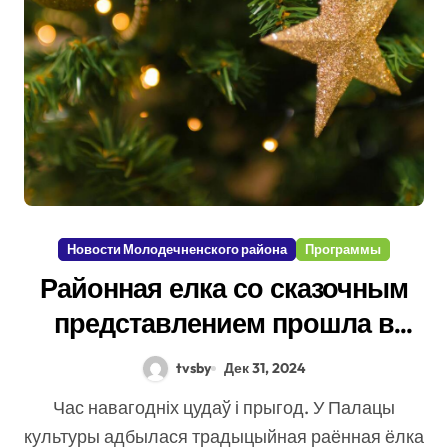
Новости Молодечненского района
Программы
Районная елка со сказочным
представлением прошла в
Молодечно
tvsby
Дек 31, 2024
Час навагодніх цудаў і прыгод. У Палацы
культуры адбылася традыцыйная раённая ёлка