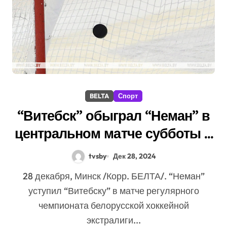
BELTA
Спорт
“Витебск” обыграл “Неман” в
центральном матче субботы в
экстралиге
tvsby
Дек 28, 2024
28 декабря, Минск /Корр. БЕЛТА/. “Неман”
уступил “Витебску” в матче регулярного
чемпионата белорусской хоккейной
экстралиги...