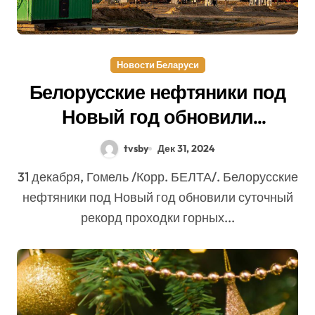
Новости Беларуси
Белорусские нефтяники под
Новый год обновили
суточный рекорд проходки
tvsby
Дек 31, 2024
горных пород
31 декабря, Гомель /Корр. БЕЛТА/. Белорусские
нефтяники под Новый год обновили суточный
рекорд проходки горных...