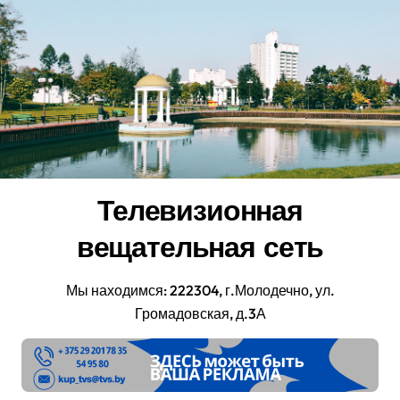
Перейти
к
содержанию
Телевизионная
вещательная сеть
Мы находимся: 222304, г.Молодечно, ул.
Громадовская, д.3А