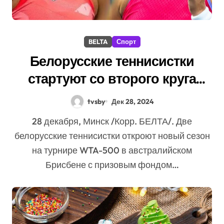
BELTA
Спорт
Белорусские теннисистки
стартуют со второго круга
турнира WTA-500 в Брисбене
tvsby
Дек 28, 2024
28 декабря, Минск /Корр. БЕЛТА/. Две
белорусские теннисистки откроют новый сезон
на турнире WTA-500 в австралийском
Брисбене с призовым фондом…