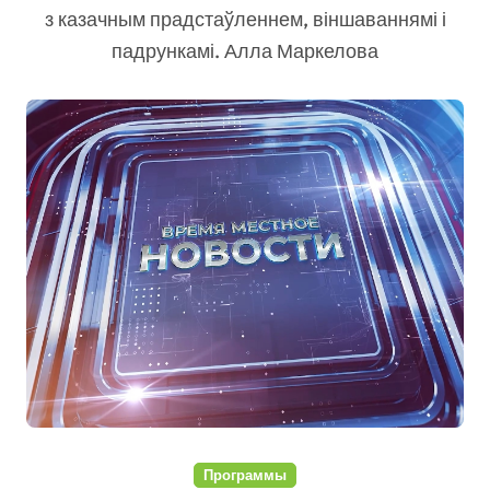
з казачным прадстаўленнем, віншаваннямі і
падрункамі. Алла Маркелова
Программы