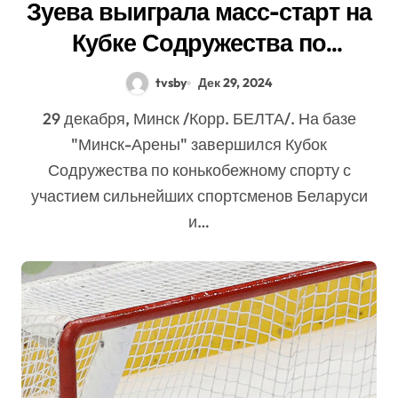
Зуева выиграла масс-старт на
Кубке Содружества по
конькобежному спорту, всего
tvsby
Дек 29, 2024
у сборной 13 наград
29 декабря, Минск /Корр. БЕЛТА/. На базе
"Минск-Арены" завершился Кубок
Содружества по конькобежному спорту с
участием сильнейших спортсменов Беларуси
и…