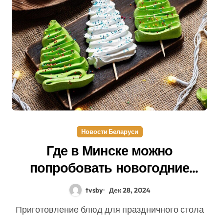
Новости Беларуси
Где в Минске можно
попробовать новогодние
десерты и блюда.
tvsby
Дек 28, 2024
Рассказываем о местах и
Приготовление блюд для праздничного стола