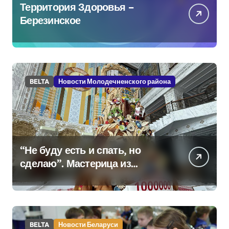
Территория Здоровья –
Березинское
BELTA
Новости Молодечненского района
“Не буду есть и спать, но
сделаю”. Мастерица из
Молодечно о 50-
килограммовом каравае для
Дворца Независимости
BELTA
Новости Беларуси