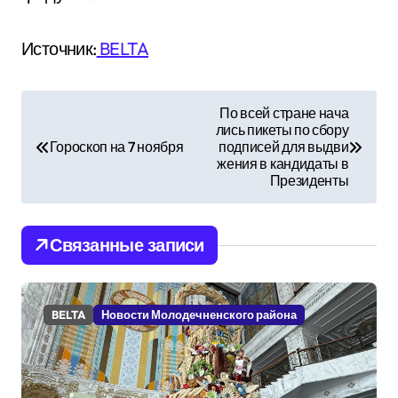
Источник:
BELTA
Н
По всей стране нача
лись пикеты по сбору
а
Гороскоп на 7 ноября
подписей для выдви
жения в кандидаты в
в
Президенты
и
Связанные записи
г
а
BELTA
Новости Молодечненского района
ц
и