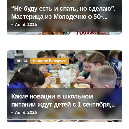
я
“Не буду есть и спать, но сделаю”.
п
Мастерица из Молодечно о 50-
о
килограммовом каравае для
Авг 6, 2026
Дворца Независимости
з
а
п
BELTA
Новости Беларуси
и
с
я
Какие новации в школьном
питании ждут детей с 1 сентября,
м
рассказали в правительстве
Авг 6, 2026