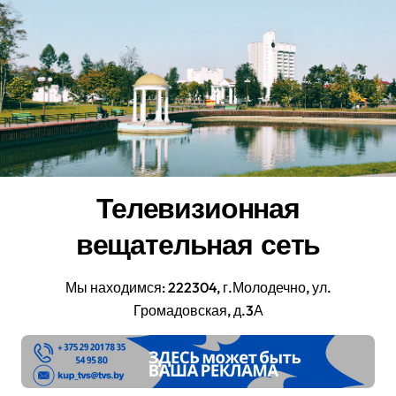
Перейти
к
содержанию
Телевизионная
вещательная сеть
Мы находимся: 222304, г.Молодечно, ул.
Громадовская, д.3А