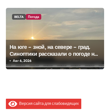
BELTA
Погода
На юге – зной, на севере – град.
Синоптики рассказали о погоде на
сегодня
Авг 6, 2026
Версия сайта для слабовидящих