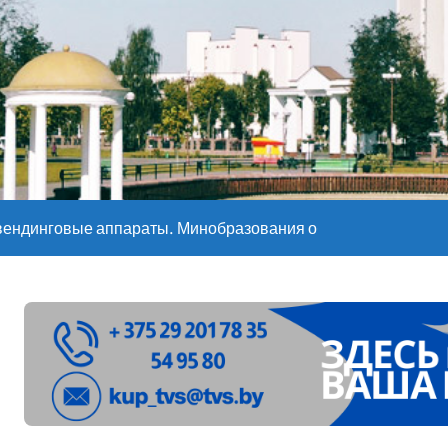
е – 05 08 2026
е – 07 08 20
вендинговые аппараты. Минобразования об изменениях в ш
ларуси ожидаются дожди и грозы
ое
”. Мастерица из Молодечно о 50-килограммовом каравае для
ждут детей с 1 сентября, рассказали в правительстве
Синоптики рассказали о погоде на сегодня