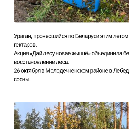
Ураган, пронесшийся по Беларуси этим летом, повредил лес на площади более 30 тысячи
гектаров.
Акция «Дай лесу новае жыццё» объединила б
восстановление леса.
26 октября в Молодечненском районе в Лебе
сосны.