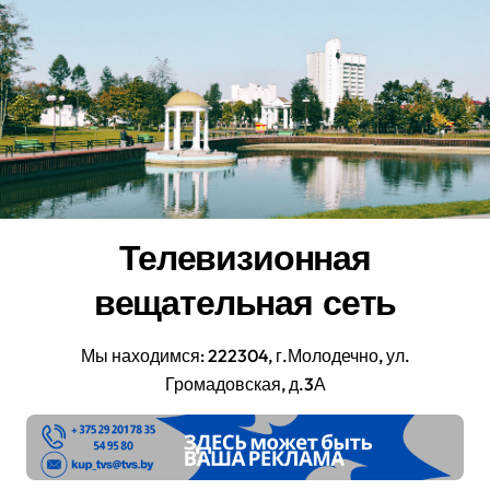
Перейти
к
содержанию
Телевизионная
вещательная сеть
Мы находимся: 222304, г.Молодечно, ул.
Громадовская, д.3А