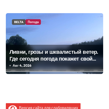
BELTA
Погода
Ливни, грозы и шквалистый ветер.
Где сегодня погода покажет свой
характер
Авг 4, 2026
Версия сайта для слабовидящих