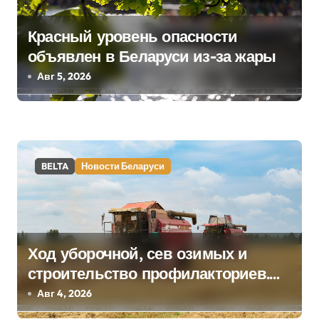
я
Красный уровень опасности
п
объявлен в Беларуси из-за жары
о
Авг 5, 2026
з
а
п
BELTA
Новости Беларуси
и
с
я
Ход уборочной, сев озимых и
строительство профилакториев.
м
Лукашенко заслушал доклад главы
Авг 4, 2026
Минсельхозпрода