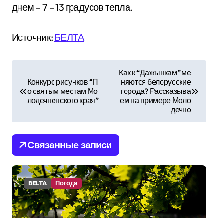
днем – 7 – 13 градусов тепла.
Источник:
БЕЛТА
Н
Как к “Дажынкам” ме
Конкурс рисунков “П
няются белорусские
а
о святым местам Мо
города? Рассказыва
лодечненского края”
ем на примере Моло
в
дечно
и
Связанные записи
г
а
BELTA
Погода
ц
и