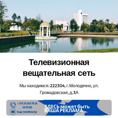
Перейти
к
содержанию
Телевизионная
вещательная сеть
Мы находимся: 222304, г.Молодечно, ул.
Громадовская, д.3А