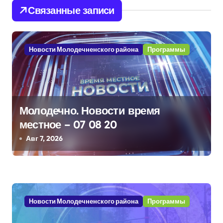
и
Связанные записи
г
а
Новости Молодечненского района
Программы
ц
и
я
Молодечно. Новости время
п
местное – 07 08 20
Авг 7, 2026
о
з
а
Новости Молодечненского района
Программы
п