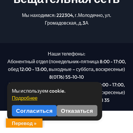
Мы находимся: 222304, г.Молодечно, ул.
Громадовская, д.3А
Наши телефоны:
Абонентный отдел (понедельник-пятница 8:00 - 17:00,
обед 12:00 - 13:00, выходные – суббота, воскресенье)
8(0176) 55-10-10
Рекламный отдел (понедельник-пятница 8:00 - 17:00,
Мы используем cookie.
обед 12:00 - 13:00, выходные – суббота, воскресенье)
Подробнее
8(0176): 54 95 80, МТС +375 29 201 78 35
Согласиться
Отказаться
Перевод »