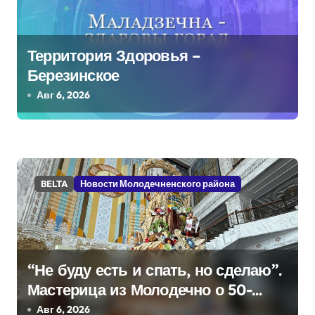
и
с
Территория Здоровья –
я
Березинское
м
Авг 6, 2026
BELTA
Новости Молодечненского района
“Не буду есть и спать, но сделаю”.
Мастерица из Молодечно о 50-
килограммовом каравае для
Авг 6, 2026