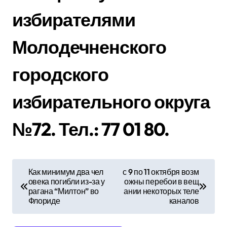
избирателями
Молодечненского
городского
избирательного округа
№72. Тел.: 77 01 80.
Н
Как минимум два чел
с 9 по 11 октября возм
овека погибли из-за у
ожны перебои в вещ
а
рагана “Милтон” во
ании некоторых теле
Флориде
каналов
в