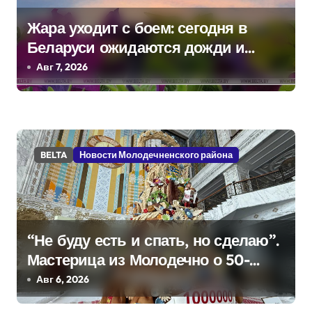
я
Жара уходит с боем: сегодня в
Беларуси ожидаются дожди и
м
грозы
Авг 7, 2026
BELTA
Новости Молодечненского района
“Не буду есть и спать, но сделаю”.
Мастерица из Молодечно о 50-
килограммовом каравае для
Авг 6, 2026
Дворца Независимости