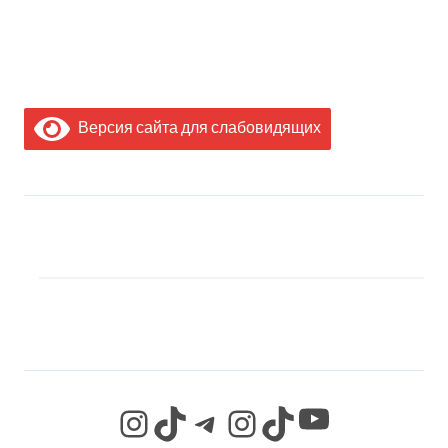
Версия сайта для слабовидящих
МЫ В СОЦИАЛЬНЫХ
СЕТЯХ
YouTube
Instagram
TikTok
Telegram
Instagram
TikTok