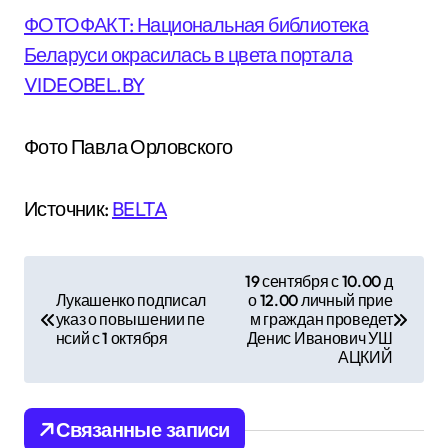
ФОТОФАКТ: Национальная библиотека
Беларуси окрасилась в цвета портала
VIDEOBEL.BY
Фото Павла Орловского
Источник:
BELTA
Н
19 сентября с 10.00 д
Лукашенко подписал
о 12.00 личный прие
а
указ о повышении пе
м граждан проведет
нсий с 1 октября
Денис Иванович УШ
в
АЦКИЙ
и
Связанные записи
г