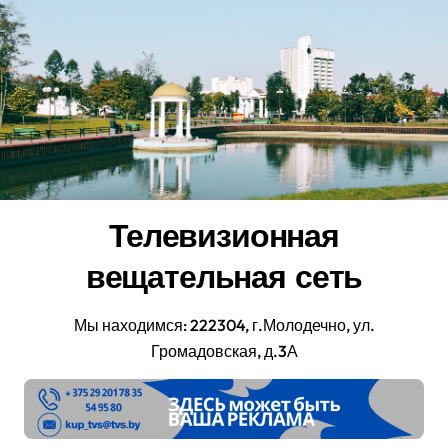
Перейти
к
содержанию
Телевизионная
вещательная сеть
Мы находимся: 222304, г.Молодечно, ул.
Громадовская, д.3А