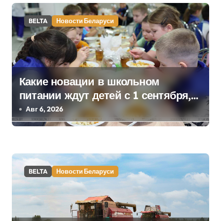
а
BELTA
Новости Беларуси
п
и
с
Какие новации в школьном
я
питании ждут детей с 1 сентября,
м
рассказали в правительстве
Авг 6, 2026
BELTA
Новости Беларуси