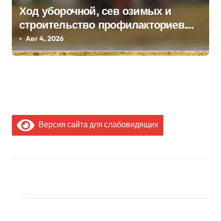
Ход уборочной, сев озимых и
строительство профилакториев.
Лукашенко заслушал доклад главы
Авг 4, 2026
Минсельхозпрода
Версия сайта для слабовидящих
МЫ В СОЦИАЛЬНЫХ
СЕТЯХ