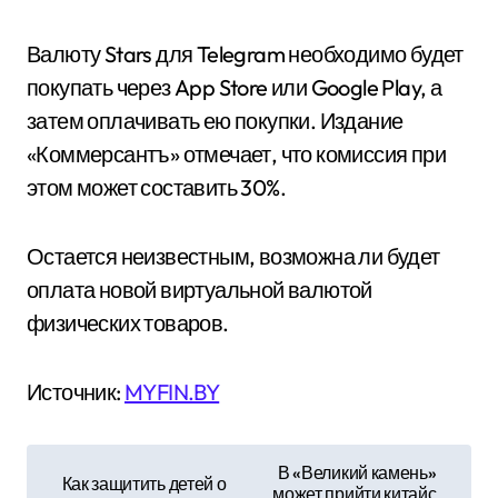
Валюту Stars для Telegram необходимо будет
покупать через App Store или Google Play, а
затем оплачивать ею покупки. Издание
«Коммерсантъ» отмечает, что комиссия при
этом может составить 30%.
Остается неизвестным, возможна ли будет
оплата новой виртуальной валютой
физических товаров.
Источник:
MYFIN.BY
Н
В «Великий камень»
Как защитить детей о
может прийти китайс