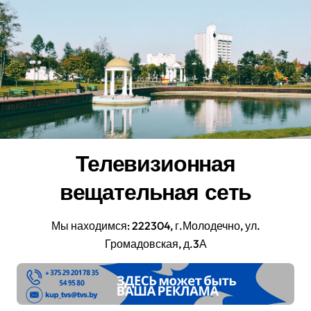
Перейти
к
содержанию
Телевизионная
вещательная сеть
Мы находимся: 222304, г.Молодечно, ул.
Громадовская, д.3А