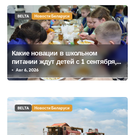
а
BELTA
Новости Беларуси
п
и
с
Какие новации в школьном
я
питании ждут детей с 1 сентября,
м
рассказали в правительстве
Авг 6, 2026
BELTA
Новости Беларуси