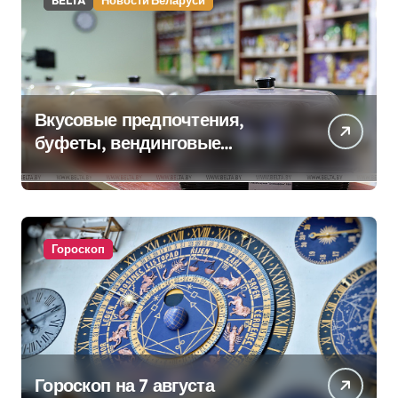
BELTA
Новости Беларуси
Вкусовые предпочтения,
буфеты, вендинговые
аппараты. Минобразования об
изменениях в школьном
питании
Гороскоп
Гороскоп на 7 августа