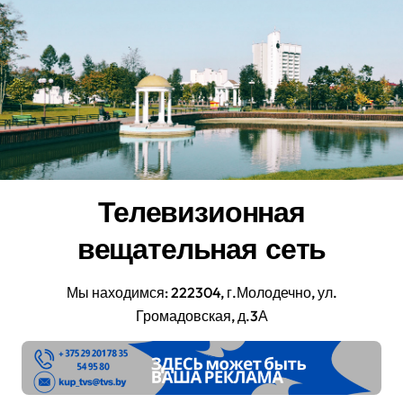
Перейти
к
содержанию
Телевизионная
вещательная сеть
Мы находимся: 222304, г.Молодечно, ул.
Громадовская, д.3А