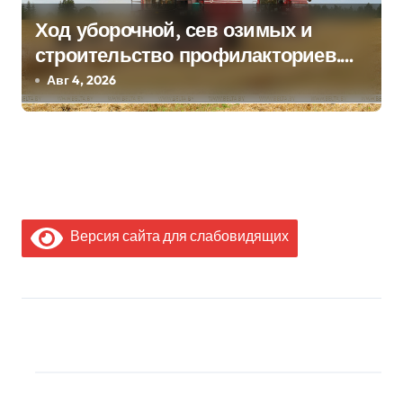
Ход уборочной, сев озимых и
строительство профилакториев.
Лукашенко заслушал доклад главы
Авг 4, 2026
Минсельхозпрода
Версия сайта для слабовидящих
МЫ В СОЦИАЛЬНЫХ
СЕТЯХ