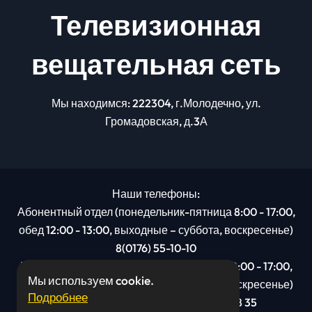
Телевизионная
вещательная сеть
Мы находимся: 222304, г.Молодечно, ул.
Громадовская, д.3А
Наши телефоны:
Абонентный отдел (понедельник-пятница 8:00 - 17:00,
обед 12:00 - 13:00, выходные – суббота, воскресенье)
8(0176) 55-10-10
Рекламный отдел (понедельник-пятница 8:00 - 17:00,
Мы используем cookie.
обед 12:00 - 13:00, выходные – суббота, воскресенье)
Подробнее
8(0176): 54 95 80, МТС +375 29 201 78 35