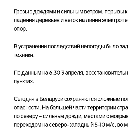
Грозы с дождями и сильным ветром, порывы ко
падения деревьев и веток на линии электроп
опор.
В устранении последствий непогоды было зад
техники.
По данным на 6.30 3 апреля, восстановител
пунктах.
Сегодня в Беларуси сохраняются сложные по
опасности. На большей части территории стра
по северу – сильные дожди, местами с мокры
переходом на северо-западный 5-10 м/с, во м