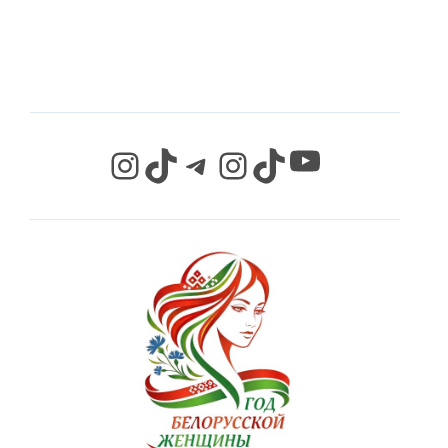
СЕТЯХ
YouTube
Instagram
TikTok
Telegram
Instagram
TikTok