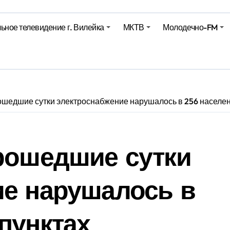
ьное телевидение г. Вилейка
МКТВ
Молодечно-FM
е – 05 08 2026
е – 07 08 20
ошедшие сутки электроснабжение нарушалось в 256 населе
рошедшие сутки
ие нарушалось в
пунктах