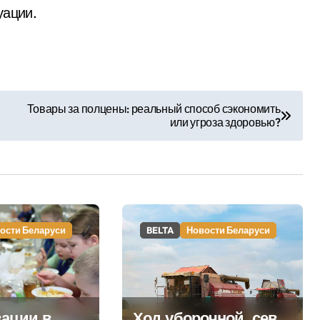
уации.
Товары за полцены: реальный способ сэкономить
или угроза здоровью?
ости Беларуси
BELTA
Новости Беларуси
вации в
Ход уборочной, сев