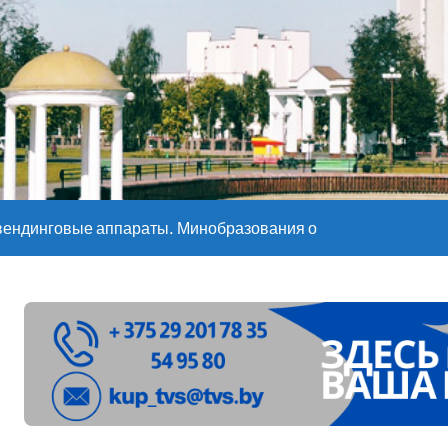
е – 05 08 2026
е – 07 08 20
вендинговые аппараты. Минобразования об изменениях в ш
ларуси ожидаются дожди и грозы
ое
”. Мастерица из Молодечно о 50-килограммовом каравае для
ждут детей с 1 сентября, рассказали в правительстве
Синоптики рассказали о погоде на сегодня