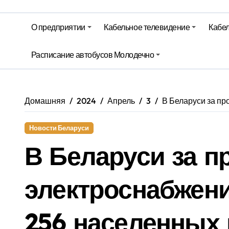
Гороскоп на 6 августа
О предприятии
Кабельное телевидение
Кабел
Молодечно. Новости время местно
Расписание автобусов Молодечно
Молодечно. Новости время местно
Домашняя
2024
Апрель
3
В Беларуси за пр
Новости Беларуси
В Беларуси за п
электроснабжен
256 населенных 