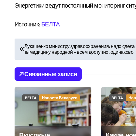
Энергетики ведут постоянный мониторинг сит
Источник:
БЕЛТА
Н
Лукашенко министру здравоохранения: надо сдела
ть медицину народной – всем доступно, одинаково
а
в
Связанные записи
и
г
BELTA
Новости Беларуси
BELTA
Нов
а
ц
и
Вкусовые
Какие но