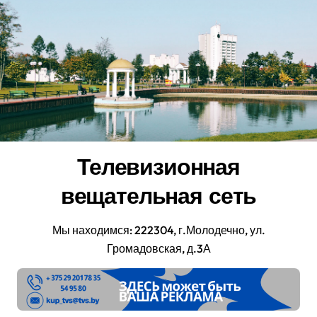
Перейти
к
содержанию
Телевизионная
вещательная сеть
Мы находимся: 222304, г.Молодечно, ул.
Громадовская, д.3А