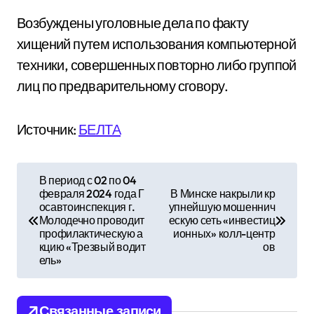
Возбуждены уголовные дела по факту
хищений путем использования компьютерной
техники, совершенных повторно либо группой
лиц по предварительному сговору.
Источник:
БЕЛТА
Н
В период с 02 по 04
февраля 2024 года Г
В Минске накрыли кр
а
осавтоинспекция г.
упнейшую мошеннич
Молодечно проводит
ескую сеть «инвестиц
в
профилактическую а
ионных» колл-центр
кцию «Трезвый водит
ов
и
ель»
г
Связанные записи