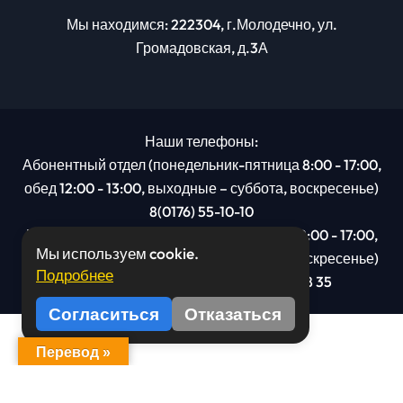
Мы находимся: 222304, г.Молодечно, ул.
Громадовская, д.3А
Наши телефоны:
Абонентный отдел (понедельник-пятница 8:00 - 17:00,
обед 12:00 - 13:00, выходные – суббота, воскресенье)
8(0176) 55-10-10
Рекламный отдел (понедельник-пятница 8:00 - 17:00,
Мы используем cookie.
обед 12:00 - 13:00, выходные – суббота, воскресенье)
Подробнее
8(0176): 54 95 80, МТС +375 29 201 78 35
Согласиться
Отказаться
Перевод »