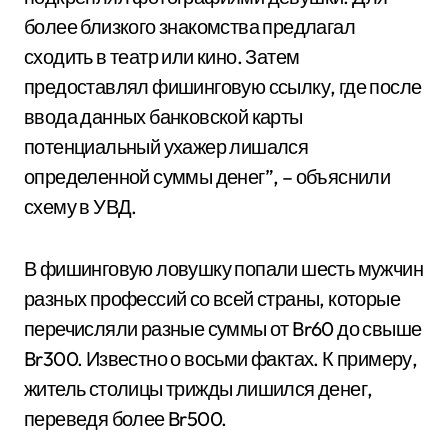
более близкого знакомства предлагал
сходить в театр или кино. Затем
предоставлял фишинговую ссылку, где после
ввода данных банковской карты
потенциальный ухажер лишался
определенной суммы денег”, – объяснили
схему в УВД.
В фишинговую ловушку попали шесть мужчин
разных профессий со всей страны, которые
перечисляли разные суммы от Br60 до свыше
Br300. Известно о восьми фактах. К примеру,
житель столицы трижды лишился денег,
переведя более Br500.