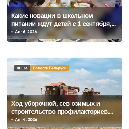
я
м
Какие новации в школьном
питании ждут детей с 1 сентября,
рассказали в правительстве
Авг 6, 2026
BELTA
Новости Беларуси
Ход уборочной, сев озимых и
строительство профилакториев.
Лукашенко заслушал доклад главы
Авг 4, 2026
Минсельхозпрода