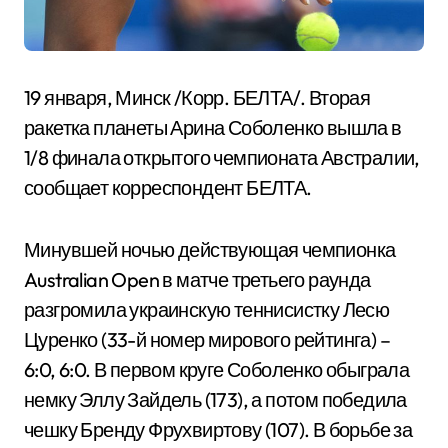
19 января, Минск /Корр. БЕЛТА/. Вторая
ракетка планеты Арина Соболенко вышла в
1/8 финала открытого чемпионата Австралии,
сообщает корреспондент БЕЛТА.
Минувшей ночью действующая чемпионка
Australian Open в матче третьего раунда
разгромила украинскую теннисистку Лесю
Цуренко (33-й номер мирового рейтинга) –
6:0, 6:0. В первом круге Соболенко обыграла
немку Эллу Зайдель (173), а потом победила
чешку Бренду Фрухвиртову (107). В борьбе за