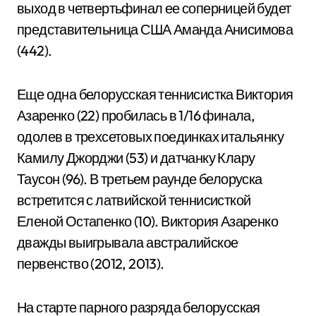
выход в четвертьфинал ее соперницей будет
представительница США Аманда Анисимова
(442).
Еще одна белорусская теннисистка Виктория
Азаренко (22) пробилась в 1/16 финала,
одолев в трехсетовых поединках итальянку
Камилу Джорджи (53) и датчанку Клару
Таусон (96). В третьем раунде белоруска
встретится с латвийской теннисисткой
Еленой Остапенко (10). Виктория Азаренко
дважды выигрывала австралийское
первенство (2012, 2013).
На старте парного разряда белорусская