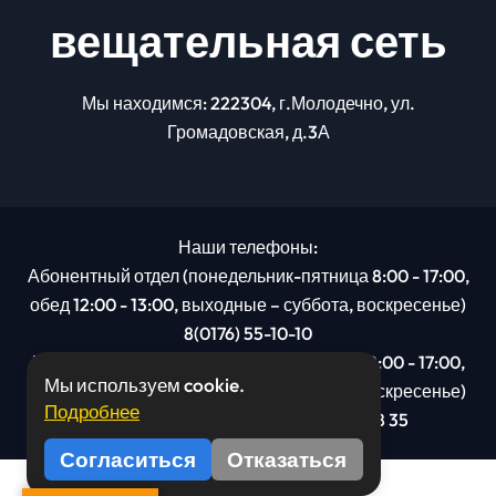
вещательная сеть
Мы находимся: 222304, г.Молодечно, ул.
Громадовская, д.3А
Наши телефоны:
Абонентный отдел (понедельник-пятница 8:00 - 17:00,
обед 12:00 - 13:00, выходные – суббота, воскресенье)
8(0176) 55-10-10
Рекламный отдел (понедельник-пятница 8:00 - 17:00,
Мы используем cookie.
обед 12:00 - 13:00, выходные – суббота, воскресенье)
Подробнее
8(0176): 54 95 80, МТС +375 29 201 78 35
Согласиться
Отказаться