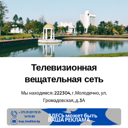
Перейти
к
содержанию
Телевизионная
вещательная сеть
Мы находимся: 222304, г.Молодечно, ул.
Громадовская, д.3А