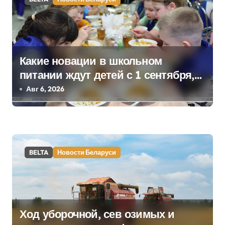
и
с
я
Какие новации в школьном
питании ждут детей с 1 сентября,
м
рассказали в правительстве
Авг 6, 2026
BELTA
Новости Беларуси
Ход уборочной, сев озимых и