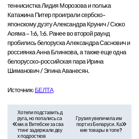
теннисистка Лидия Морозова и полька
Катажина Питер проиграли сербско-
японскому дуэту Александра Крунич / Сюко
Аояма – 1:6, 1:6. Ранее во второй раунд
пробились белоруска Александра Саснович и
россиянка Анна Блинкова, а также еще одна
белорусско-российская пара Ирина
Шиманович / Элина Аванесян.
Источник:
БЕЛТА
Н
Хотели подставить д
руга, но попались са
Грузия увеличила им
а
ми: в Витебске за сва
порт из Беларуси. Ка
ттинг задержали дву
кие товары в топе?
в
х подростков