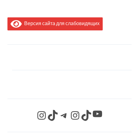
Версия сайта для слабовидящих
МЫ В СОЦИАЛЬНЫХ
СЕТЯХ
YouTube
Instagram
TikTok
Telegram
Instagram
TikTok