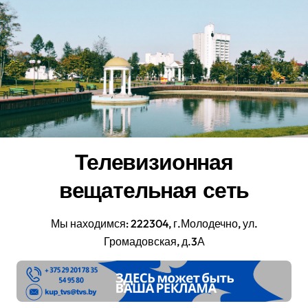
Перейти
к
содержанию
Телевизионная
вещательная сеть
Мы находимся: 222304, г.Молодечно, ул.
Громадовская, д.3А