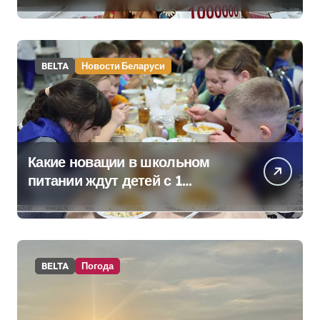
килограммовом каравае для
Дворца Независимости
BELTA
Новости Беларуси
Какие новации в школьном
питании ждут детей с 1
сентября, рассказали в
правительстве
BELTA
Погода