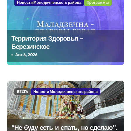
Новости Молодечненского района
Программы
ц
и
я
Территория Здоровья –
п
Березинское
Авг 6, 2026
о
з
а
BELTA
Новости Молодечненского района
п
и
с
“Не буду есть и спать, но сделаю”.