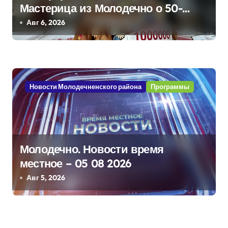
я
Мастерица из Молодечно о 50-
м
килограммовом каравае для
Авг 6, 2026
Дворца Независимости
Новости Молодечненского района
Программы
Молодечно. Новости время
местное – 05 08 2026
Авг 5, 2026