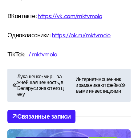
ВКонтакте:
https://vk.com/mktvmolo
Одноклассники:
https://ok.ru/mktvmolo
TikTok:
/ mktvmolo
Н
Лукашенко: мир – ва
Интернет-мошенник
жнейшая ценность, в
а
и заманивают фейко
Беларуси знают его ц
выми инвестициями
ену
в
и
Связанные записи
г
а