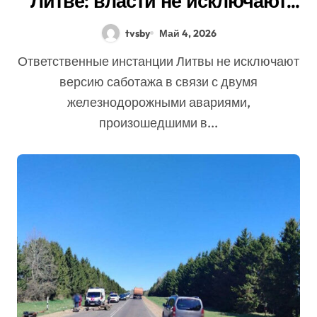
Литве: власти не исключают
версию саботажа
tvsby
Май 4, 2026
Ответственные инстанции Литвы не исключают
версию саботажа в связи с двумя
железнодорожными авариями,
произошедшими в...