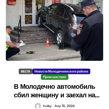
BELTA
Новости Молодечненского района
Происшествия
В Молодечно автомобиль
сбил женщину и заехал на
ступеньки магазина. В СК
tvsby
Апр 15, 2026