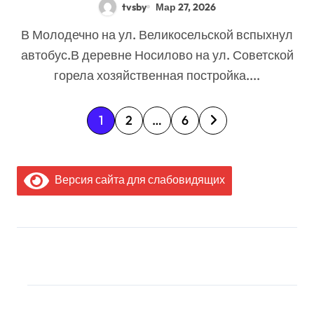
tvsby
Мар 27, 2026
В Молодечно на ул. Великосельской вспыхнул
автобус.В деревне Носилово на ул. Советской
горела хозяйственная постройка....
П
1
2
…
6
а
г
Версия сайта для слабовидящих
и
н
а
МЫ В СОЦИАЛЬНЫХ
ц
СЕТЯХ