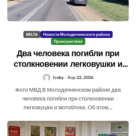
BELTA
Новости Молодечненского района
Происшествия
Два человека погибли при
столкновении легковушки и
мотоблока в Молодечненском
tvsby
Апр 22, 2026
районе
Фото МВД В Молодечненском районе два
человека погибли при столкновении
легковушки и мотоблока. Об этом...