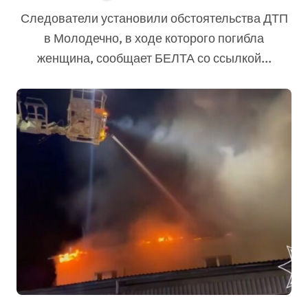
рассказали про
Следователи установили обстоятельства ДТП
обстоятельства резонансного
в Молодечно, в ходе которого погибла
ДТП
женщина, сообщает БЕЛТА со ссылкой...