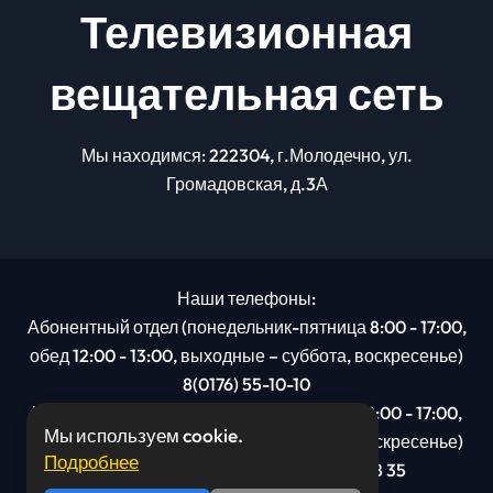
Телевизионная
вещательная сеть
Мы находимся: 222304, г.Молодечно, ул.
Громадовская, д.3А
Наши телефоны:
Абонентный отдел (понедельник-пятница 8:00 - 17:00,
обед 12:00 - 13:00, выходные – суббота, воскресенье)
8(0176) 55-10-10
Рекламный отдел (понедельник-пятница 8:00 - 17:00,
Мы используем cookie.
обед 12:00 - 13:00, выходные – суббота, воскресенье)
Подробнее
8(0176): 54 95 80, МТС +375 29 201 78 35