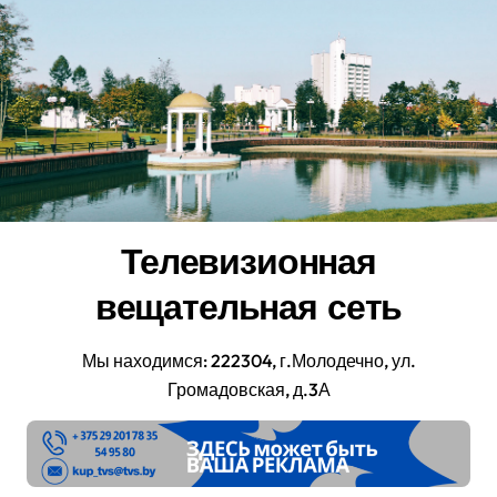
Перейти
к
содержанию
Телевизионная
вещательная сеть
Мы находимся: 222304, г.Молодечно, ул.
Громадовская, д.3А