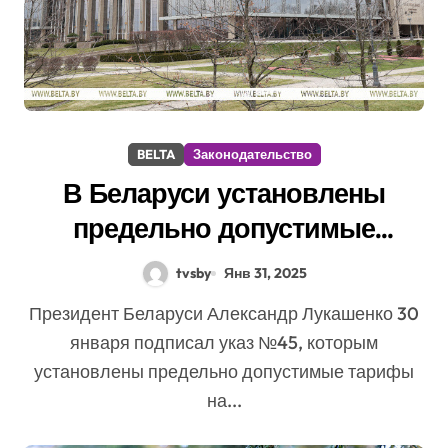
BELTA
Законодательство
В Беларуси установлены
предельно допустимые
тарифы на ЖКУ на 2025 год
tvsby
Янв 31, 2025
Президент Беларуси Александр Лукашенко 30
января подписал указ №45, которым
установлены предельно допустимые тарифы
на...