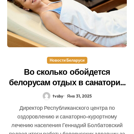
Новости Беларуси
Во сколько обойдется
белорусам отдых в санатории
в нынешнем сезоне
tvsby
Янв 31, 2025
Директор Республиканского центра по
оздоровлению и санаторно-курортному
лечению населения Геннадий Болбатовский
подвел итоги работы белорусских здравниц за