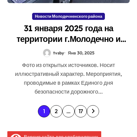
Новости Молодечненского района
31 января 2025 года на
территории г.Молодечно и
Молодечненского района
tvsby
Янв 30, 2025
проводится Единый день
Фото из открытых источников. Носит
безопасности дорожного
иллюстративный характер. Мероприятия,
движения под девизом
проводимые в рамках Единого дня
«Дорога не прощает ошибок!»
безопасности дорожного...
П
1
2
…
17
а
г
Версия сайта для слабовидящих