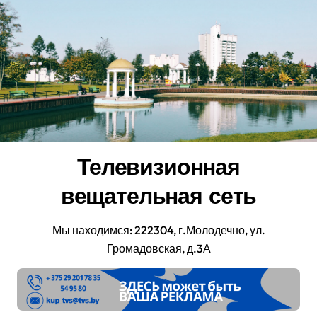
Перейти
к
содержанию
Телевизионная
вещательная сеть
Мы находимся: 222304, г.Молодечно, ул.
Громадовская, д.3А