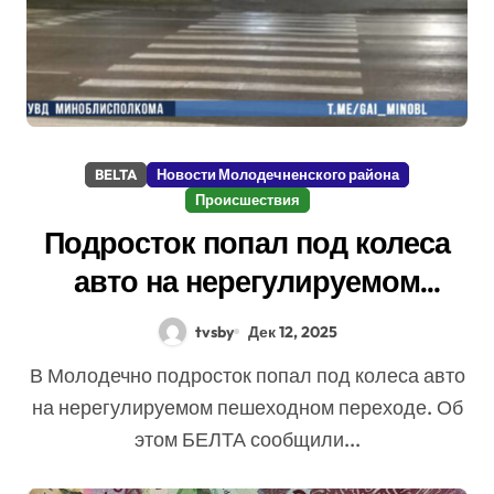
BELTA
Новости Молодечненского района
Происшествия
Подросток попал под колеса
авто на нерегулируемом
пешеходном переходе в
tvsby
Дек 12, 2025
Молодечно
В Молодечно подросток попал под колеса авто
на нерегулируемом пешеходном переходе. Об
этом БЕЛТА сообщили...