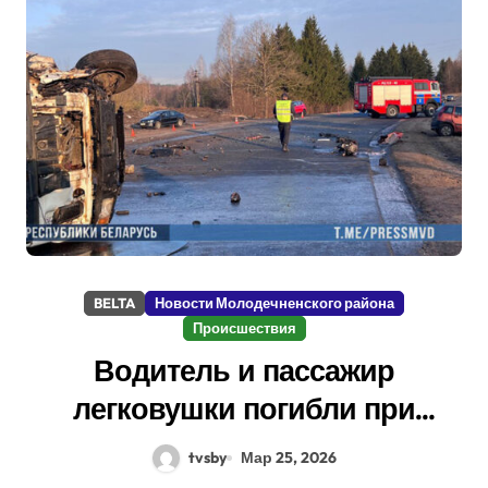
BELTA
Новости Молодечненского района
Происшествия
Водитель и пассажир
легковушки погибли при
лобовом столкновении с
tvsby
Мар 25, 2026
грузовиком в Молодечненском