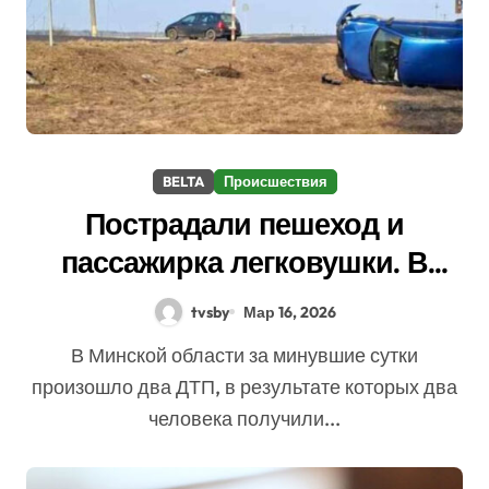
BELTA
Происшествия
Пострадали пешеход и
пассажирка легковушки. В
Минской области произошло
tvsby
Мар 16, 2026
два ДТП
В Минской области за минувшие сутки
произошло два ДТП, в результате которых два
человека получили...