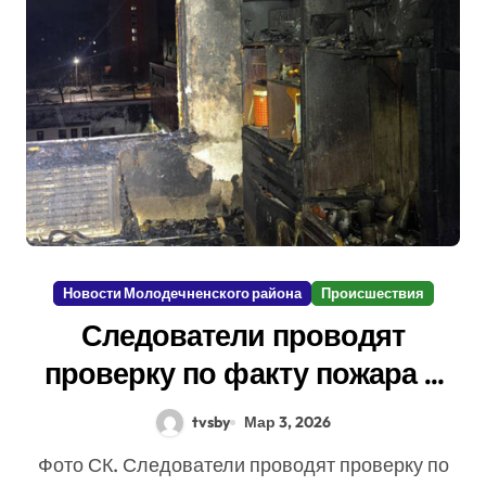
Новости Молодечненского района
Происшествия
Следователи проводят
проверку по факту пожара в
Молодечно с тремя
tvsby
Мар 3, 2026
погибшими
Фото СК. Следователи проводят проверку по