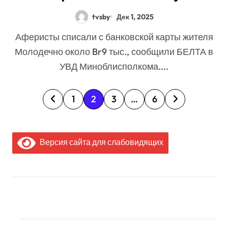
звонящему и лишился около
tvsby
Дек 1, 2025
Br9 тыс.
Аферисты списали с банковской карты жителя
Молодечно около Br9 тыс., сообщили БЕЛТА в
УВД Миноблисполкома....
П
1
2
3
…
6
а
г
Версия сайта для слабовидящих
и
н
а
МЫ В СОЦИАЛЬНЫХ
ц