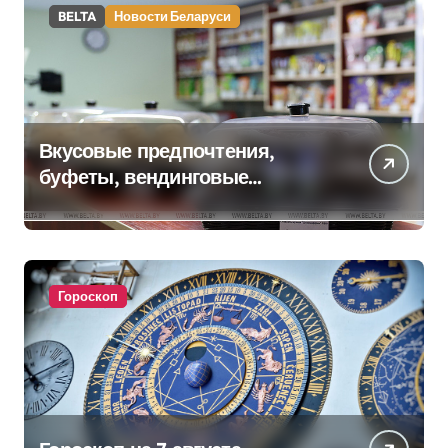
BELTA
Новости Беларуси
Вкусовые предпочтения,
буфеты, вендинговые
аппараты. Минобразования об
изменениях в школьном
питании
Гороскоп