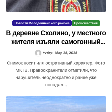
Новости Молодечненского района
Происшествия
В деревне Схолино, у местного
жителя изъяли самогонный
аппарат и около 23 тонн браги
tvsby
Мар 26, 2026
Снимок носит иллюстративный характер. Фото
МКТВ. Правоохранители отметили, что
нарушитель неоднократно и ранее уже
попадал...