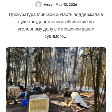
Житель Молодечно
tvsby
Мар 10, 2026
приговорен к 19 годам
Прокуратура Минской области поддержала в
колонии
суде государственное обвинение по
уголовному делу в отношении ранее
судимого...