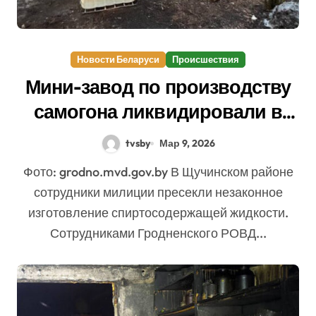
Новости Беларуси
Происшествия
Мини-завод по производству
самогона ликвидировали в
Беларуси
tvsby
Мар 9, 2026
Фото: grodno.mvd.gov.by В Щучинском районе
сотрудники милиции пресекли незаконное
изготовление спиртосодержащей жидкости.
Сотрудниками Гродненского РОВД...