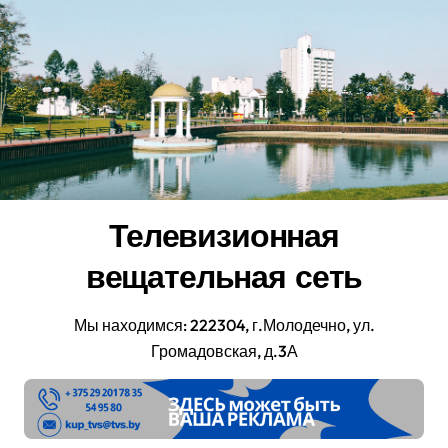
Перейти
к
содержанию
Телевизионная
вещательная сеть
Мы находимся: 222304, г.Молодечно, ул.
Громадовская, д.3А