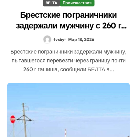
BELTA
Происшествия
Брестские пограничники
задержали мужчину с 260 г
гашиша
tvsby
Мар 18, 2026
Брестские пограничники задержали мужчину,
пытавшегося перевезти через границу почти
260 г гашиша, сообщили БЕЛТА в...