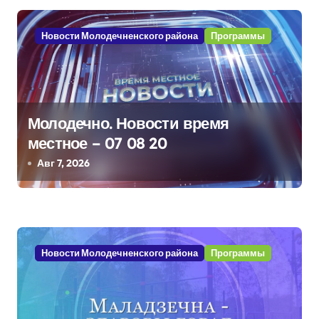
а
Новости Молодечненского района
Программы
ц
и
я
Молодечно. Новости время
п
местное – 07 08 20
Авг 7, 2026
о
з
а
Новости Молодечненского района
Программы
п
и