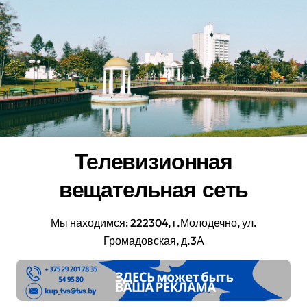
Перейти
к
содержанию
Телевизионная
вещательная сеть
Мы находимся: 222304, г.Молодечно, ул.
Громадовская, д.3А