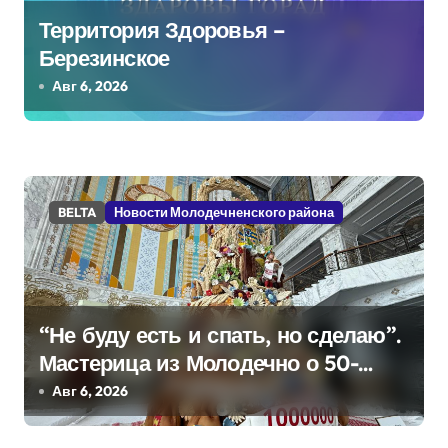
с
Территория Здоровья –
я
Березинское
м
Авг 6, 2026
BELTA
Новости Молодечненского района
“Не буду есть и спать, но сделаю”.
Мастерица из Молодечно о 50-
килограммовом каравае для
Авг 6, 2026
Дворца Независимости