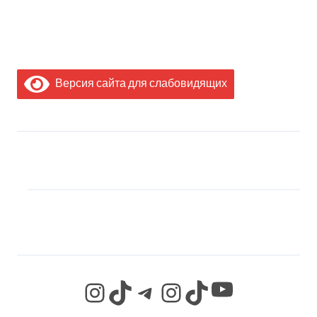
Версия сайта для слабовидящих
МЫ В СОЦИАЛЬНЫХ
СЕТЯХ
YouTube
Instagram
TikTok
Telegram
Instagram
TikTok