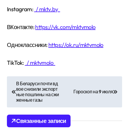
Instagram:
/ mktv.by
ВКонтакте:
https://vk.com/mktvmolo
Одноклассники:
https://ok.ru/mktvmolo
TikTok:
/ mktvmolo
Н
В Беларуси почти вд
вое снизили экспорт
а
Гороскоп на 9 июля
ные пошлины на сжи
женные газы
в
и
Связанные записи
г