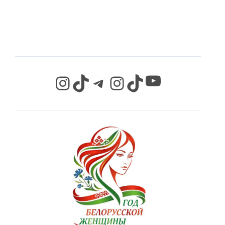
СЕТЯХ
YouTube
Instagram
TikTok
Telegram
Instagram
TikTok