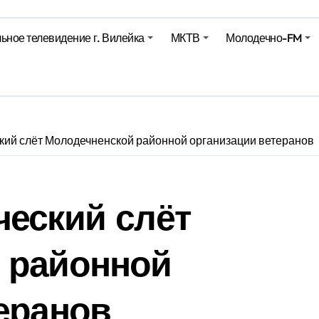
Синоптики рассказали о погоде на сегодня
ьное телевидение г. Вилейка
МКТВ
Молодечно-FM
е – 05 08 2026
е – 07 08 20
кий слёт Молодечненской районной организации ветеранов
ческий слёт
 районной
еранов