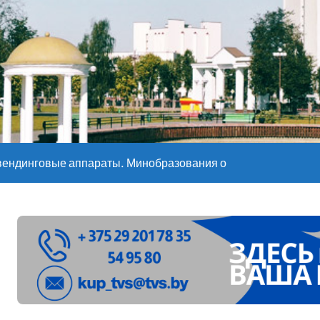
е – 05 08 2026
е – 07 08 20
вендинговые аппараты. Минобразования об изменениях в ш
ларуси ожидаются дожди и грозы
ое
”. Мастерица из Молодечно о 50-килограммовом каравае для
ждут детей с 1 сентября, рассказали в правительстве