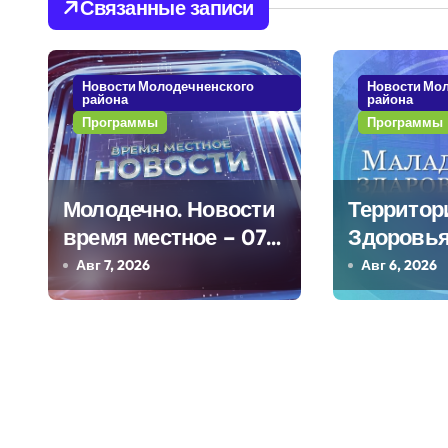
Связанные записи
и
г
Новости Молодечненского
Новости Мо
района
района
а
Программы
Программы
ц
и
Молодечно. Новости
Территор
я
время местное – 07
Здоровья
08 20
Березинс
Авг 7, 2026
Авг 6, 2026
п
о
з
а
п