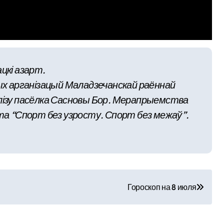
цкі азарт.
 арганізацый Маладзечанскай раённай
лізу пасёлка Сасновы Бор. Мерапрыемства
кта “Спорт без узросту. Спорт без межаў”.
Гороскоп на 8 июля