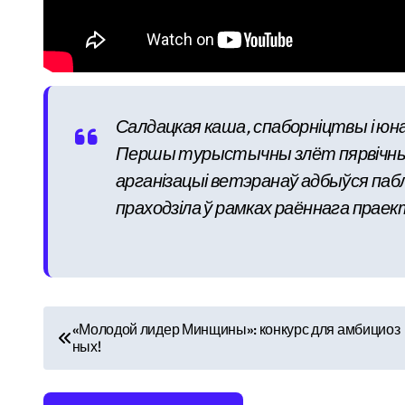
Салдацкая каша, спаборніцтвы і юна
Першы турыстычны злёт пярвічных
арганізацыі ветэранаў адбыўся паб
праходзіла ў рамках раённага прае
Н
«Молодой лидер Минщины»: конкурс для амбициоз
ных!
а
в