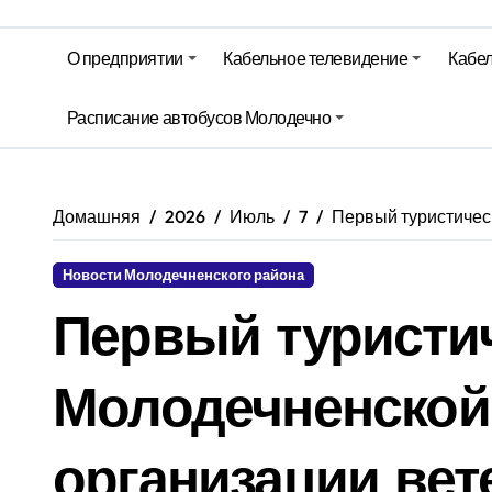
На юге – зной, на севере – град. 
Гороскоп на 6 августа
О предприятии
Кабельное телевидение
Кабел
Молодечно. Новости время местно
Расписание автобусов Молодечно
Молодечно. Новости время местно
Домашняя
2026
Июль
7
Первый туристичес
Новости Молодечненского района
Первый туристи
Молодечненской
организации вет