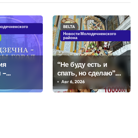
лодечненского
BELTA
Новости Молодечненского
района
ия
“Не буду есть и
 –
спать, но сделаю”.
кое
Мастерица из
Авг 6, 2026
Молодечно о 50-
килограммовом
каравае для Дворца
Независимости