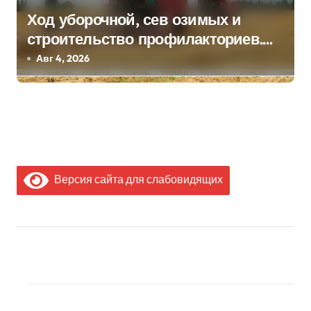
Ход уборочной, сев озимых и
строительство профилакториев.
Лукашенко заслушал доклад главы
Авг 4, 2026
Минсельхозпрода
Версия сайта для слабовидящих
МЫ В СОЦИАЛЬНЫХ
СЕТЯХ