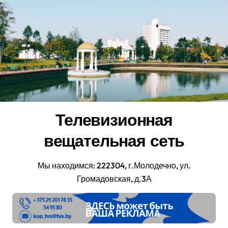
Перейти
к
содержанию
Телевизионная
вещательная сеть
Мы находимся: 222304, г.Молодечно, ул.
Громадовская, д.3А