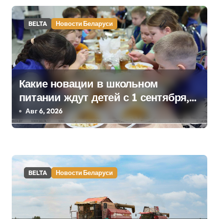
а
BELTA
Новости Беларуси
п
и
с
Какие новации в школьном
я
питании ждут детей с 1 сентября,
м
рассказали в правительстве
Авг 6, 2026
BELTA
Новости Беларуси