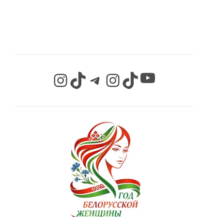
СЕТЯХ
YouTube
Instagram
TikTok
Telegram
Instagram
TikTok