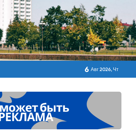
авы Минсельхозпрода
 Дворца Независимости
6
Авг 2026, Чт