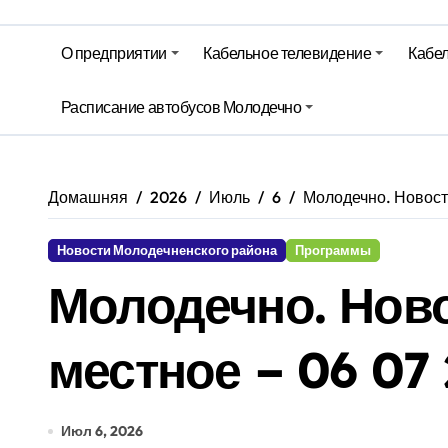
Гороскоп на 5 августа
Беларусь закупает российские су
О предприятии
Кабельное телевидение
Кабел
Ход уборочной, сев озимых и стр
Расписание автобусов Молодечно
Территория Здоровья – Березинск
Домашняя
2026
Июль
6
Молодечно. Новост
Новости Молодечненского района
Программы
Молодечно. Нов
местное – 06 07
Июл 6, 2026