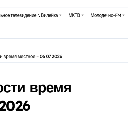
харики на миллионы долларов – смотрим сумму
ьное телевидение г. Вилейка
МКТВ
Молодечно-FM
оительство профилакториев. Лукашенко заслушал доклад гл
ое
и время местное – 06 07 2026
ости время
 2026