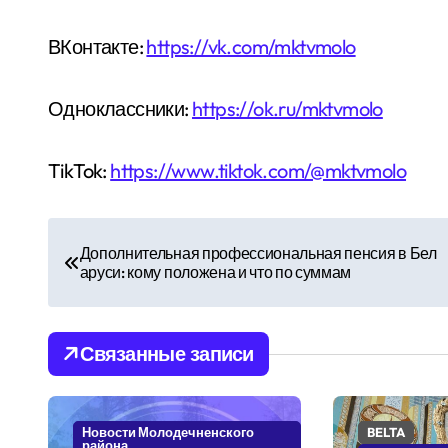
ВКонтакте:
https://vk.com/mktvmolo
Одноклассники:
https://ok.ru/mktvmolo
TikTok:
https://www.tiktok.com/@mktvmolo
Н
Дополнительная профессиональная пенсия в Бел
а
аруси: кому положена и что по суммам
в
и
Связанные записи
г
а
Новости Молодечненского
BELTA
района