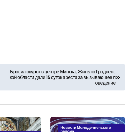
Бросил окурок в центре Минска. Жителю Гродненс
кой области дали 15 суток ареста за вызывающее п
оведение
Новости Молодечненского
района