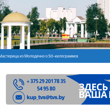
оительство профилакториев. Лукашенко заслушал доклад гл
ое
”. Мастерица из Молодечно о 50-килограммовом каравае для
ждут детей с 1 сентября, рассказали в правительстве
Синоптики рассказали о погоде на сегодня
е – 05 08 2026
лен в Беларуси из-за жары