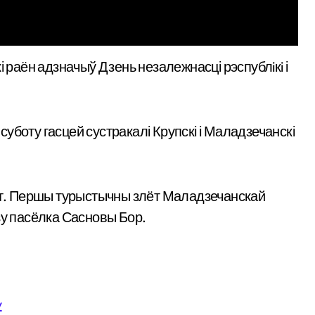
уботу гасцей сустракалі Крупскі і Маладзечанскі
арт. Першы турыстычны злёт Маладзечанскай
зу пасёлка Сасновы Бор.
y