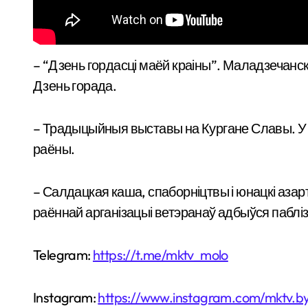
– “Дзень гордасці маёй краіны”. Маладзечанскі раён адзначыў Дзень незалежнасці рэспублiкi і
Дзень горада.
– Традыцыйныя выставы на Кургане Славы. У с
раёны.
– Салдацкая каша, спаборніцтвы і юнацкі аз
раённай арганізацыі ветэранаў адбыўся паблі
Telegram:
https://t.me/mktv_molo
Instagram:
https://www.instagram.com/mktv.b