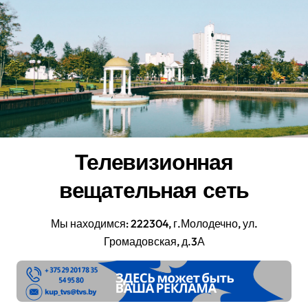
Перейти
к
содержанию
Телевизионная
вещательная сеть
Мы находимся: 222304, г.Молодечно, ул.
Громадовская, д.3А