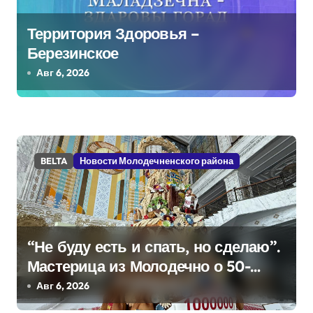
с
Территория Здоровья –
я
Березинское
м
Авг 6, 2026
BELTA
Новости Молодечненского района
“Не буду есть и спать, но сделаю”.
Мастерица из Молодечно о 50-
килограммовом каравае для
Авг 6, 2026
Дворца Независимости