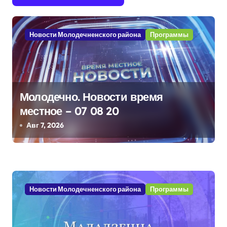
г
а
Новости Молодечненского района
Программы
ц
и
я
Молодечно. Новости время
п
местное – 07 08 20
Авг 7, 2026
о
з
а
Новости Молодечненского района
Программы
п
и