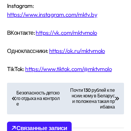
Instagram:
https://www.instagram.com/mktv.by
ВКонтакте:
https://vk.com/mktvmolo
Одноклассники:
https://ok.ru/mktvmolo
TikTok:
https://www.tiktok.com/@mktvmolo
Н
Почти 130 рублей к пе
Безопасность детско
нсии: кому в Беларус
а
го отдыха на контрол
и положена такая пр
е
ибавка
в
и
Связанные записи