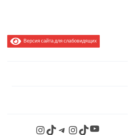
Версия сайта для слабовидящих
МЫ В СОЦИАЛЬНЫХ
СЕТЯХ
YouTube
Instagram
TikTok
Telegram
Instagram
TikTok