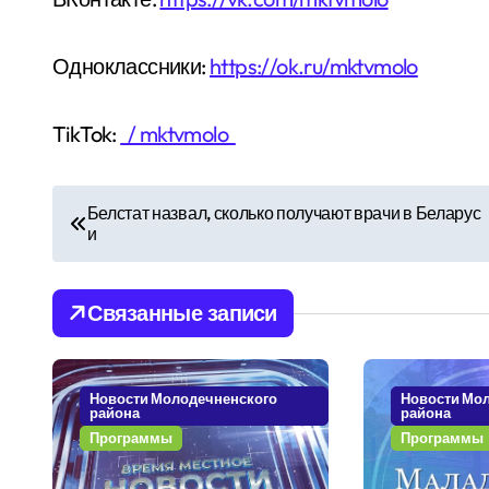
Одноклассники:
https://ok.ru/mktvmolo
TikTok:
/ mktvmolo
Н
Белстат назвал, сколько получают врачи в Беларус
и
а
в
Связанные записи
и
г
Новости Молодечненского
Новости Мо
района
района
а
Программы
Программы
ц