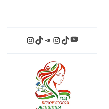
СЕТЯХ
YouTube
Instagram
TikTok
Telegram
Instagram
TikTok