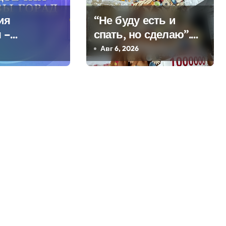
ия
“Не буду есть и
 –
спать, но сделаю”.
кое
Мастерица из
Авг 6, 2026
Молодечно о 50-
килограммовом
каравае для Дворца
Независимости