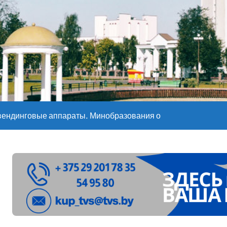
е – 05 08 2026
е – 07 08 20
вендинговые аппараты. Минобразования об изменениях в ш
ларуси ожидаются дожди и грозы
ое
”. Мастерица из Молодечно о 50-килограммовом каравае для
ждут детей с 1 сентября, рассказали в правительстве
Синоптики рассказали о погоде на сегодня