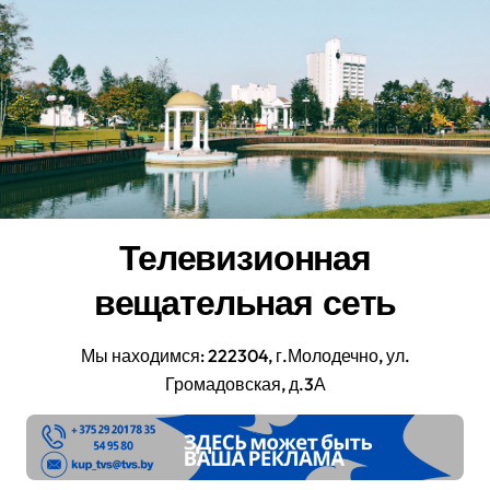
Перейти
к
содержанию
Телевизионная
вещательная сеть
Мы находимся: 222304, г.Молодечно, ул.
Громадовская, д.3А