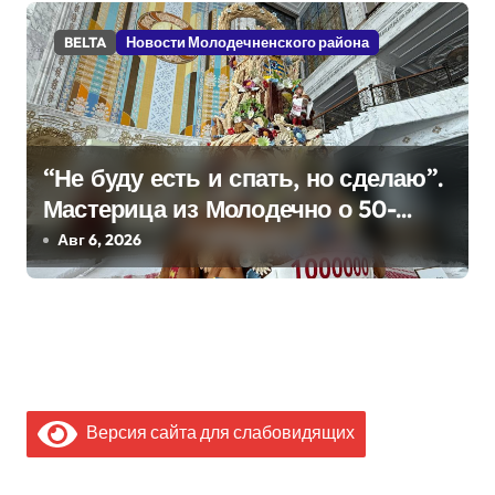
BELTA
Новости Молодечненского района
“Не буду есть и спать, но сделаю”.
Мастерица из Молодечно о 50-
килограммовом каравае для
Авг 6, 2026
Дворца Независимости
Версия сайта для слабовидящих