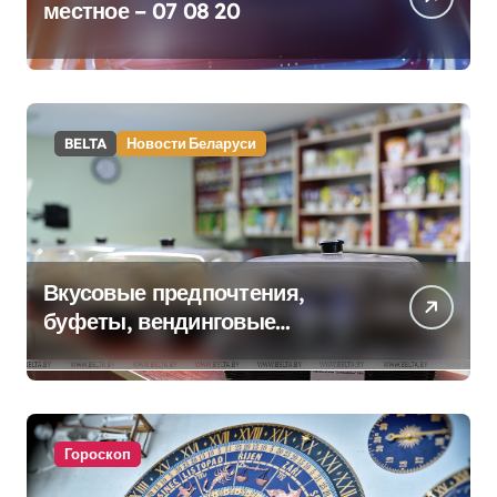
местное – 07 08 20
BELTA
Новости Беларуси
Вкусовые предпочтения,
буфеты, вендинговые
аппараты. Минобразования об
изменениях в школьном
питании
Гороскоп