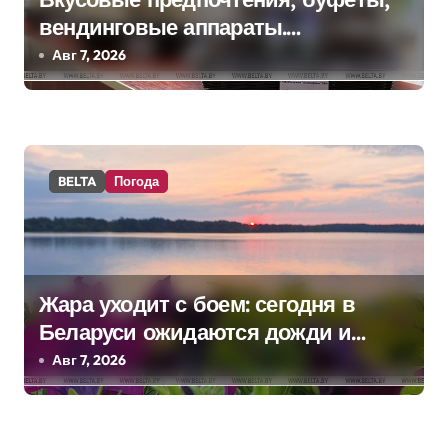
п
вендинговые аппараты.
о
Минобразования об изменениях в
Авг 7, 2026
школьном питании
з
а
п
BELTA
Погода
и
с
я
Жара уходит с боем: сегодня в
Беларуси ожидаются дожди и
м
грозы
Авг 7, 2026