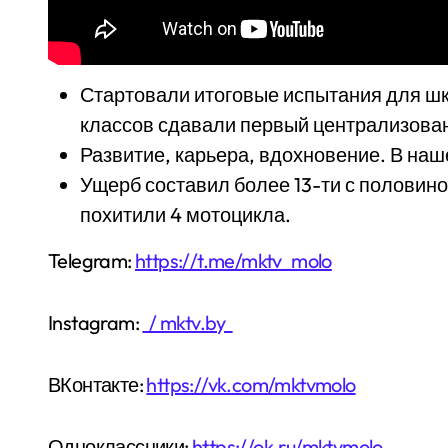
Стартовали итоговые испытания для шко
классов сдавали первый централизован
Развитие, карьера, вдохновение. В наш
Ущерб составил более 13-ти с половин
похитили 4 мотоцикла.
Telegram:
https://t.me/mktv_molo
Instagram:
/ mktv.by
ВКонтакте:
https://vk.com/mktvmolo
Одноклассники:
https://ok.ru/mktvmolo