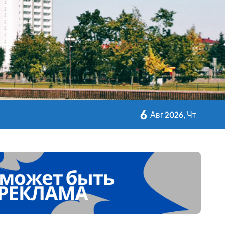
авы Минсельхозпрода
 Дворца Независимости
6
Авг 2026, Чт