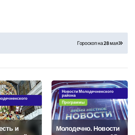
Гороскоп на 28 мая
Новости Молодечненского
района
лодечненского
Программы
есть и
Молодечно. Новости