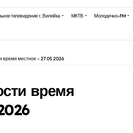
харики на миллионы долларов – смотрим сумму
ьное телевидение г. Вилейка
МКТВ
Молодечно-FM
оительство профилакториев. Лукашенко заслушал доклад гл
ое
 время местное – 27 05 2026
ости время
2026