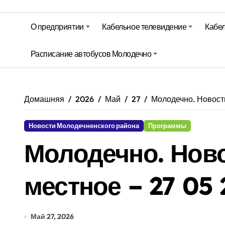
Гороскоп на 5 августа
Беларусь закупает российские су
О предприятии
Кабельное телевидение
Кабел
Ход уборочной, сев озимых и стр
Расписание автобусов Молодечно
Территория Здоровья – Березинск
Домашняя
2026
Май
27
Молодечно. Новости
Новости Молодечненского района
Программы
Молодечно. Нов
местное – 27 05 
Май 27, 2026