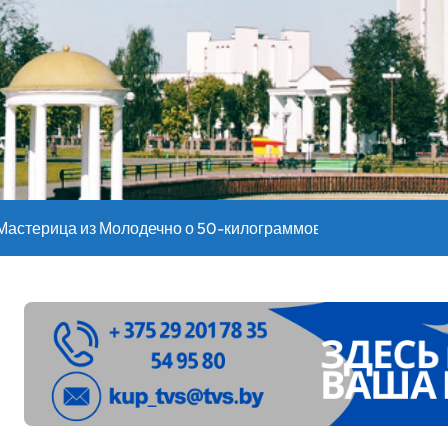
оительство профилакториев. Лукашенко заслушал доклад гл
ое
”. Мастерица из Молодечно о 50-килограммовом каравае для
ждут детей с 1 сентября, рассказали в правительстве
Синоптики рассказали о погоде на сегодня
е – 05 08 2026
лен в Беларуси из-за жары