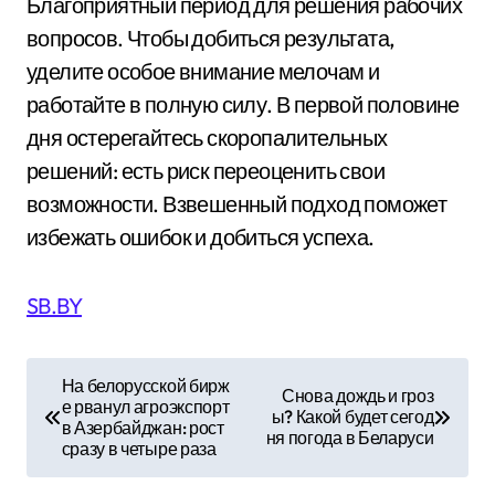
Благоприятный период для решения рабочих
вопросов. Чтобы добиться результата,
уделите особое внимание мелочам и
работайте в полную силу. В первой половине
дня остерегайтесь скоропалительных
решений: есть риск переоценить свои
возможности. Взвешенный подход поможет
избежать ошибок и добиться успеха.
SB.BY
Н
На белорусской бирж
Снова дождь и гроз
е рванул агроэкспорт
а
ы? Какой будет сегод
в Азербайджан: рост
ня погода в Беларуси
сразу в четыре раза
в