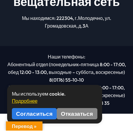
вещательная сеть
Мы находимся: 222304, г.Молодечно, ул.
Громадовская, д.3А
Наши телефоны:
Абонентный отдел (понедельник-пятница 8:00 - 17:00,
обед 12:00 - 13:00, выходные – суббота, воскресенье)
8(0176) 55-10-10
Рекламный отдел (понедельник-пятница 8:00 - 17:00,
Мы используем cookie.
обед 12:00 - 13:00, выходные – суббота, воскресенье)
Подробнее
8(0176): 54 95 80, МТС +375 29 201 78 35
Согласиться
Отказаться
Перевод »