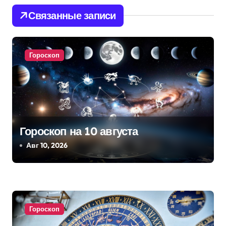
и
Связанные записи
г
а
Гороскоп
ц
и
я
п
Гороскоп на 10 августа
Авг 10, 2026
о
з
а
Гороскоп
п