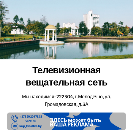
Перейти
к
содержанию
Телевизионная
вещательная сеть
Мы находимся: 222304, г.Молодечно, ул.
Громадовская, д.3А