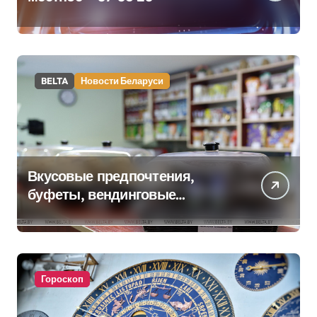
BELTA
Новости Беларуси
Вкусовые предпочтения,
буфеты, вендинговые
аппараты. Минобразования об
изменениях в школьном
питании
Гороскоп