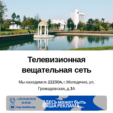
Перейти
к
содержанию
Телевизионная
вещательная сеть
Мы находимся: 222304, г.Молодечно, ул.
Громадовская, д.3А