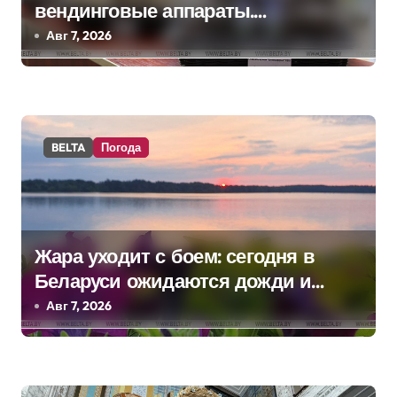
п
вендинговые аппараты.
Минобразования об изменениях в
Авг 7, 2026
о
школьном питании
з
а
BELTA
Погода
п
и
с
Жара уходит с боем: сегодня в
я
Беларуси ожидаются дожди и
м
грозы
Авг 7, 2026