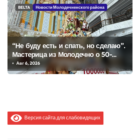
BELTA
Новости Молодечненского района
“Не буду есть и спать, но сделаю”.
Мастерица из Молодечно о 50-
килограммовом каравае для
Авг 6, 2026
Дворца Независимости
Версия сайта для слабовидящих