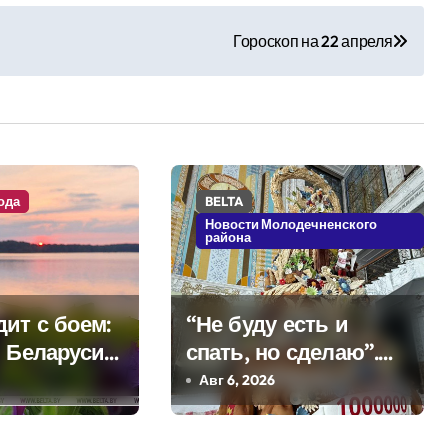
Гороскоп на 22 апреля
ода
BELTA
Новости Молодечненского
района
ит с боем:
“Не буду есть и
в Беларуси
спать, но сделаю”.
я дожди и
Мастерица из
Авг 6, 2026
Молодечно о 50-
килограммовом