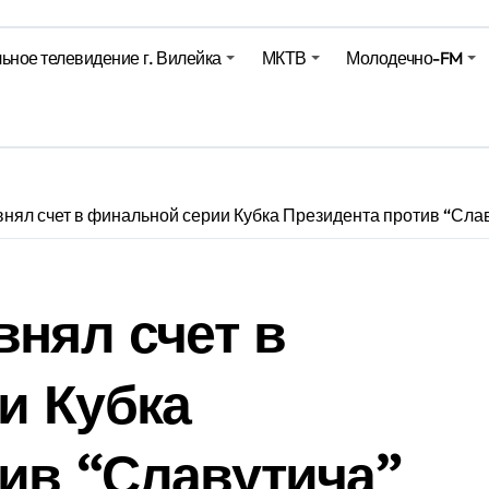
Синоптики рассказали о погоде на сегодня
ьное телевидение г. Вилейка
МКТВ
Молодечно-FM
е – 05 08 2026
е – 07 08 20
внял счет в финальной серии Кубка Президента против “Сла
внял счет в
и Кубка
ив “Славутича”