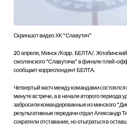
Скриншот видео ХК “Славутич”
20 апреля, Минск /Корр. БЕЛТА/. Жлобинский
смоленского “Славутича” в финале плей-офф 
сообщает корреспондент БЕЛТА.
Четвертый матч между командами состоялся 
минуте встречи, а в начале второго периода 
забросили командированные из минского “Дин
результативные передачи отдал Александр Ти
сократили отставание, но отыграться в остав