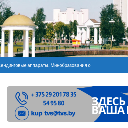
е – 05 08 2026
е – 07 08 20
вендинговые аппараты. Минобразования об изменениях в ш
ларуси ожидаются дожди и грозы
ое
”. Мастерица из Молодечно о 50-килограммовом каравае для
ждут детей с 1 сентября, рассказали в правительстве