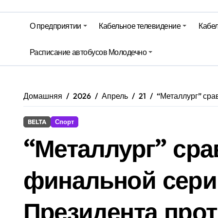
На юге – зной, на севере – град. 
Гороскоп на 6 августа
О предприятии
Кабельное телевидение
Кабел
Молодечно. Новости время местно
Расписание автобусов Молодечно
Молодечно. Новости время местно
Домашняя
2026
Апрель
21
“Металлург” сра
BELTA
Спорт
“Металлург” сра
финальной сери
Президента прот