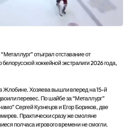
 “Металлург” отыграл отставание от
белорусской хоккейной экстралиги 2026 года,
в Жлобине. Хозяева вышли вперед на 15-й
удвоили перевес. По шайбе за “Металлург”
амо” Сергей Кузнецов и Егор Бориков, две
мирев. Практически сразу же смоляне
шиеся полчаса игрового времени не смогли.