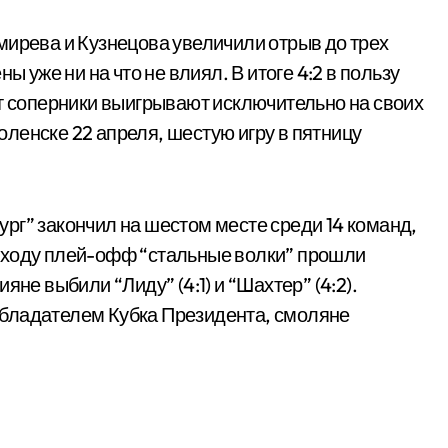
мирева и Кузнецова увеличили отрыв до трех
ы уже ни на что не влиял. В итоге 4:2 в пользу
нт соперники выигрывают исключительно на своих
ленске 22 апреля, шестую игру в пятницу
рг” закончил на шестом месте среди 14 команд,
 ходу плей-офф “стальные волки” прошли
сияне выбили “Лиду” (4:1) и “Шахтер” (4:2).
бладателем Кубка Президента, смоляне