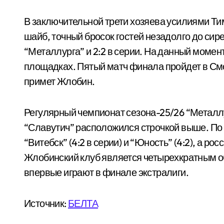
В заключительной трети хозяева усилиями Ти
шайб, точный бросок гостей незадолго до сирен
“Металлурга” и 2:2 в серии. На данный моме
площадках. Пятый матч финала пройдет в Смо
примет Жлобин.
Регулярный чемпионат сезона-25/26 “Металлу
“Славутич” расположился строчкой выше. По
“Витебск” (4:2 в серии) и “Юность” (4:2), а рос
Жлобинский клуб является четырехкратным о
впервые играют в финале экстралиги.
Источник:
БЕЛТА