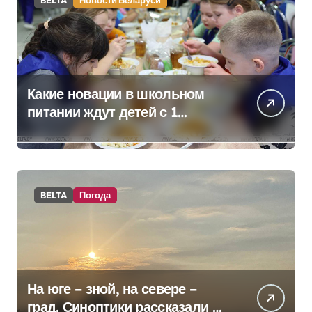
BELTA
Новости Беларуси
Какие новации в школьном
питании ждут детей с 1
сентября, рассказали в
правительстве
BELTA
Погода
На юге – зной, на севере –
град. Синоптики рассказали о