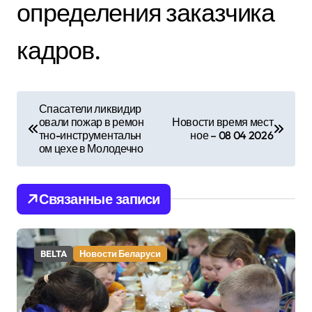
определения заказчика
кадров.
Н
Спасатели ликвидир
овали пожар в ремон
Новости время мест
а
тно-инструментальн
ное – 08 04 2026
ом цехе в Молодечно
в
и
Связанные записи
г
а
BELTA
Новости Беларуси
ц
и