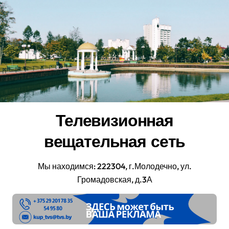
Перейти
к
содержанию
Телевизионная
вещательная сеть
Мы находимся: 222304, г.Молодечно, ул.
Громадовская, д.3А