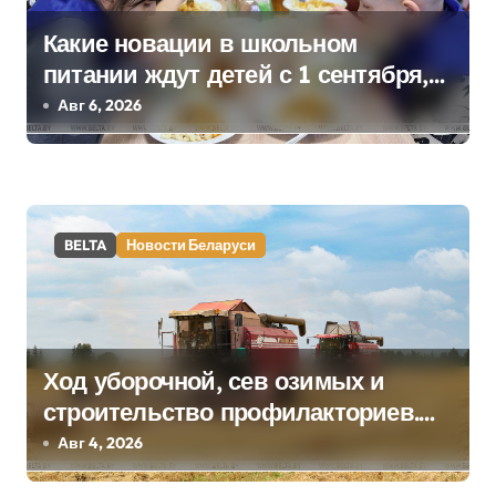
я
Какие новации в школьном
п
питании ждут детей с 1 сентября,
рассказали в правительстве
Авг 6, 2026
о
з
а
BELTA
Новости Беларуси
п
и
с
Ход уборочной, сев озимых и
я
строительство профилакториев.
м
Лукашенко заслушал доклад главы
Авг 4, 2026
Минсельхозпрода