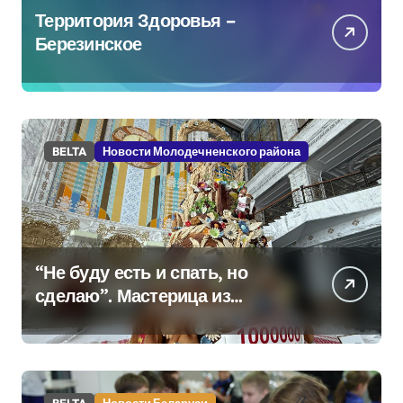
Территория Здоровья –
Березинское
BELTA
Новости Молодечненского района
“Не буду есть и спать, но
сделаю”. Мастерица из
Молодечно о 50-
килограммовом каравае для
Дворца Независимости