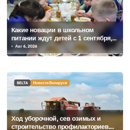
и
с
я
Какие новации в школьном
питании ждут детей с 1 сентября,
м
рассказали в правительстве
Авг 6, 2026
BELTA
Новости Беларуси
Ход уборочной, сев озимых и
строительство профилакториев.