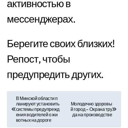
активностью в
мессенджерах.
Берегите своих близких!
Репост, чтобы
предупредить других.
Н
В Минской области п
ланируют установить
Молодечно здоровы
а
системы предупрежд
й город – Охрана тру
ения водителей о жи
да на производстве
в
вотных на дороге