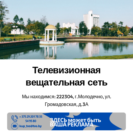
Перейти
к
содержанию
Телевизионная
вещательная сеть
Мы находимся: 222304, г.Молодечно, ул.
Громадовская, д.3А