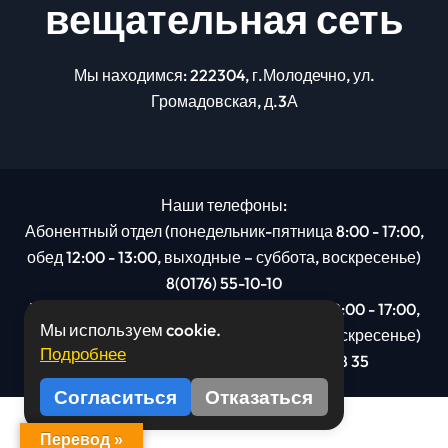
вещательная сеть
Мы находимся: 222304, г.Молодечно, ул.
Громадовская, д.3А
Наши телефоны:
Абонентный отдел (понедельник-пятница 8:00 - 17:00,
обед 12:00 - 13:00, выходные – суббота, воскресенье)
8(0176) 55-10-10
Рекламный отдел (понедельник-пятница 8:00 - 17:00,
Мы используем cookie.
обед 12:00 - 13:00, выходные – суббота, воскресенье)
Подробнее
8(0176): 54 95 80, МТС +375 29 201 78 35
Согласиться
Отказаться
Перевод »