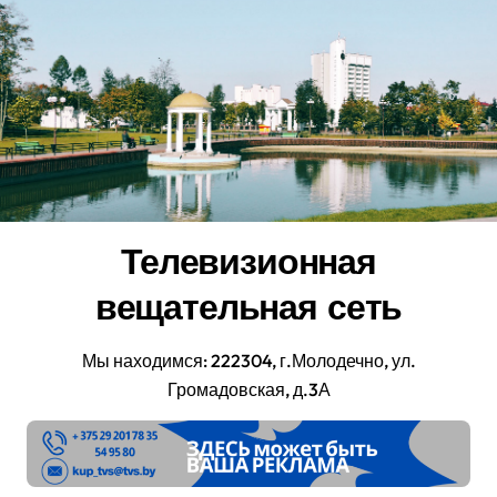
Перейти
к
содержанию
Телевизионная
вещательная сеть
Мы находимся: 222304, г.Молодечно, ул.
Громадовская, д.3А