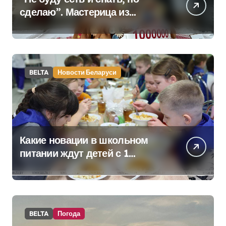
сделаю”. Мастерица из
Молодечно о 50-
килограммовом каравае для
Дворца Независимости
BELTA
Новости Беларуси
Какие новации в школьном
питании ждут детей с 1
сентября, рассказали в
правительстве
BELTA
Погода