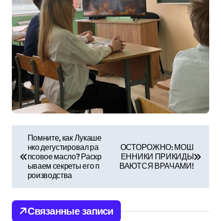
Н
Помните, как Лукаше
нко дегустировал ра
ОСТОРОЖНО: МОШ
а
псовое масло? Раскр
ЕННИКИ ПРИКИДЫ
ываем секреты его п
ВАЮТСЯ ВРАЧАМИ!
в
роизводства
и
Связанные записи
г