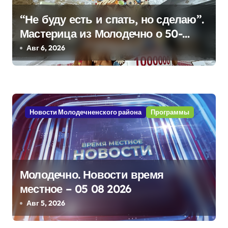
я
“Не буду есть и спать, но сделаю”.
Мастерица из Молодечно о 50-
м
килограммовом каравае для
Авг 6, 2026
Дворца Независимости
Новости Молодечненского района
Программы
Молодечно. Новости время
местное – 05 08 2026
Авг 5, 2026