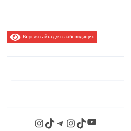
Версия сайта для слабовидящих
МЫ В СОЦИАЛЬНЫХ
СЕТЯХ
YouTube
Instagram
TikTok
Telegram
Instagram
TikTok