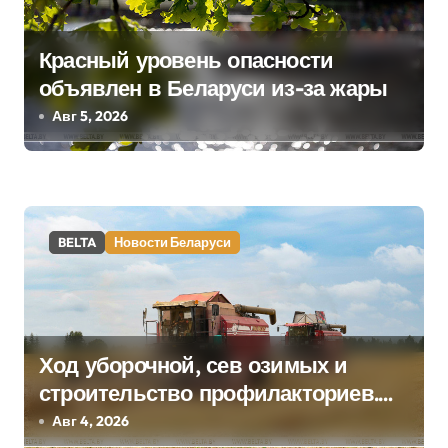
я
Красный уровень опасности
п
объявлен в Беларуси из-за жары
о
Авг 5, 2026
з
а
п
BELTA
Новости Беларуси
и
с
я
Ход уборочной, сев озимых и
строительство профилакториев.
м
Лукашенко заслушал доклад главы
Авг 4, 2026