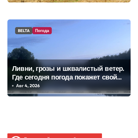
Минсельхозпрода
BELTA
Погода
Ливни, грозы и шквалистый ветер.
Где сегодня погода покажет свой
характер
Авг 4, 2026