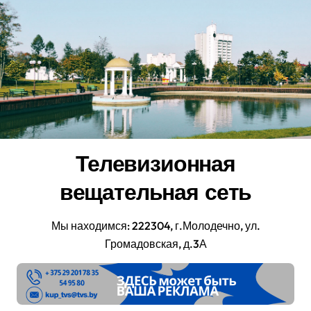
Перейти
к
содержанию
Телевизионная
вещательная сеть
Мы находимся: 222304, г.Молодечно, ул.
Громадовская, д.3А