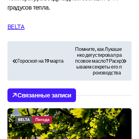
градусов тепла.
BELTA
Н
Помните, как Лукаше
нко дегустировал ра
а
Гороскоп на 19 марта
псовое масло? Раскр
ываем секреты его п
в
роизводства
и
Связанные записи
г
а
BELTA
Погода
ц
и