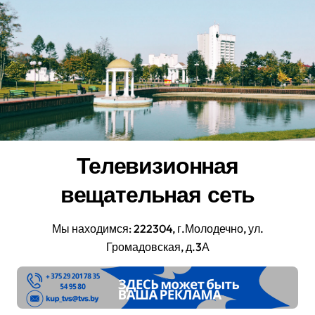
Перейти
к
содержанию
Телевизионная
вещательная сеть
Мы находимся: 222304, г.Молодечно, ул.
Громадовская, д.3А