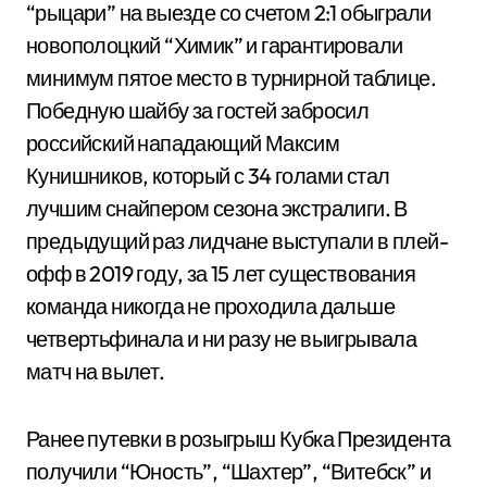
“рыцари” на выезде со счетом 2:1 обыграли
новополоцкий “Химик” и гарантировали
минимум пятое место в турнирной таблице.
Победную шайбу за гостей забросил
российский нападающий Максим
Кунишников, который с 34 голами стал
лучшим снайпером сезона экстралиги. В
предыдущий раз лидчане выступали в плей-
офф в 2019 году, за 15 лет существования
команда никогда не проходила дальше
четвертьфинала и ни разу не выигрывала
матч на вылет.
Ранее путевки в розыгрыш Кубка Президента
получили “Юность”, “Шахтер”, “Витебск” и