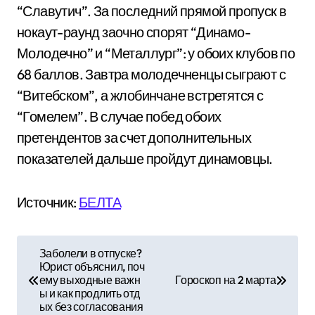
“Славутич”. За последний прямой пропуск в
нокаут-раунд заочно спорят “Динамо-
Молодечно” и “Металлург”: у обоих клубов по
68 баллов. Завтра молодечненцы сыграют с
“Витебском”, а жлобинчане встретятся с
“Гомелем”. В случае побед обоих
претендентов за счет дополнительных
показателей дальше пройдут динамовцы.
Источник:
БЕЛТА
Н
Заболели в отпуске?
Юрист объяснил, поч
а
ему выходные важн
Гороскоп на 2 марта
ы и как продлить отд
в
ых без согласования