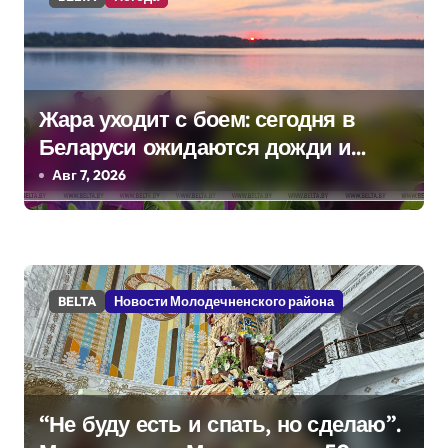
и
с
я
Жара уходит с боем: сегодня в
Беларуси ожидаются дожди и
м
грозы
Авг 7, 2026
BELTA
Новости Молодечненского района
“Не буду есть и спать, но сделаю”.