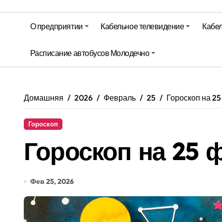
Беларусь закупает российские су
О предприятии
Кабельное телевидение
Кабел
Ход уборочной, сев озимых и стр
Территория Здоровья – Березинск
Расписание автобусов Молодечно
Домашняя
2026
Февраль
25
Гороскоп на 2
Гороскоп
Гороскоп на 25 
Фев 25, 2026