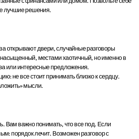
язанные с финансами или домом. Позвольте себе
те лучшие решения.
ва открывают двери, случайные разговоры
 насыщенный, местами хаотичный, но именно в
тва или интересные предложения.
ю: не все стоит принимать близко к сердцу.
зложить» мысли.
. Вам важно понимать, что все под. Если
ным: порядок лечит. Возможен разговор с