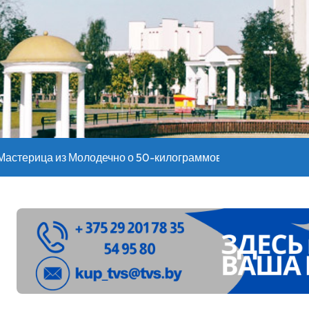
оительство профилакториев. Лукашенко заслушал доклад гл
ое
”. Мастерица из Молодечно о 50-килограммовом каравае для
ждут детей с 1 сентября, рассказали в правительстве
Синоптики рассказали о погоде на сегодня
е – 05 08 2026
лен в Беларуси из-за жары