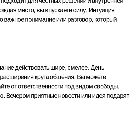
 подходит для честных решений и внутренней
ождая место, вы впускаете силу. Интуиция
о важное понимание или разговор, который
лание действовать шире, смелее. День
, расширения круга общения. Вы можете
айте от ответственности под видом свободы.
ю. Вечером приятные новости или идея подарят