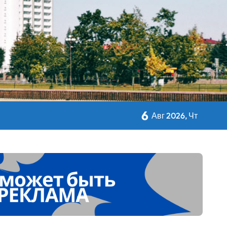
авы Минсельхозпрода
 Дворца Независимости
6
Авг 2026, Чт