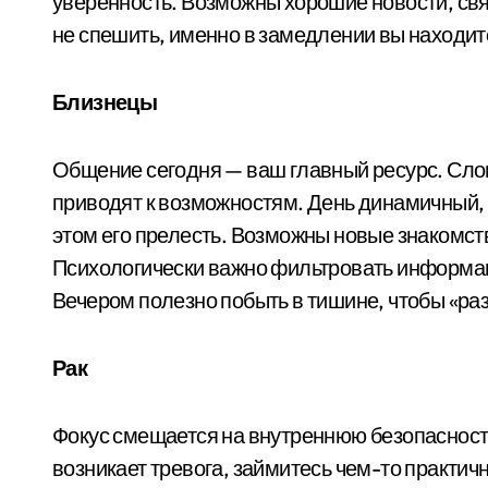
уверенность. Возможны хорошие новости, св
не спешить, именно в замедлении вы находи
Близнецы
Общение сегодня — ваш главный ресурс. Сло
приводят к возможностям. День динамичный,
этом его прелесть. Возможны новые знакомс
Психологически важно фильтровать информаци
Вечером полезно побыть в тишине, чтобы «ра
Рак
Фокус смещается на внутреннюю безопасность
возникает тревога, займитесь чем-то практич