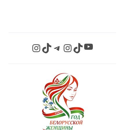
СЕТЯХ
YouTube
Instagram
TikTok
Telegram
Instagram
TikTok