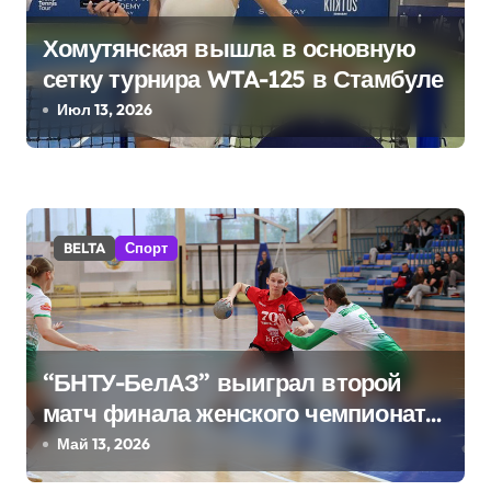
я
Хомутянская вышла в основную
п
сетку турнира WTA-125 в Стамбуле
Июл 13, 2026
о
з
а
BELTA
Спорт
п
и
с
“БНТУ-БелАЗ” выиграл второй
я
матч финала женского чемпионата
м
Беларуси по гандболу
Май 13, 2026