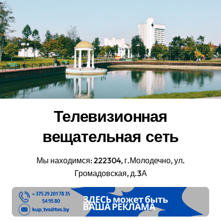
Перейти
к
содержанию
Телевизионная
вещательная сеть
Мы находимся: 222304, г.Молодечно, ул.
Громадовская, д.3А