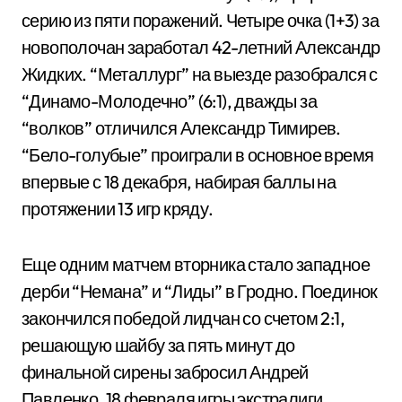
серию из пяти поражений. Четыре очка (1+3) за
новополочан заработал 42-летний Александр
Жидких. “Металлург” на выезде разобрался с
“Динамо-Молодечно” (6:1), дважды за
“волков” отличился Александр Тимирев.
“Бело-голубые” проиграли в основное время
впервые с 18 декабря, набирая баллы на
протяжении 13 игр кряду.
Еще одним матчем вторника стало западное
дерби “Немана” и “Лиды” в Гродно. Поединок
закончился победой лидчан со счетом 2:1,
решающую шайбу за пять минут до
финальной сирены забросил Андрей
Павленко. 18 февраля игры экстралиги