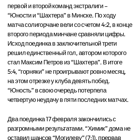
первой и второй команд экстралиги –
“Юности и “Шахтера” в Минске. По ходу
матча солигорчане вели со счетом 4:2, в конце
второго периода минчане сравняли цифры.
Исход поединка в заключительной трети
решил единственный гол, автором которого
стал Максим Петров из “Шахтера”. В итоге
5:4, “горняки” не проигрывают ровно месяц,
на этом отрезке у клуба девять побед.
“Юность” в свою очередь потерпела
четвертую неудачу в пяти последних матчах.
Два поединка 17 февраля закончились с
разгромными результатами. “Химик” дома не
оставил шансов “Могилеву” (7:1), прервав