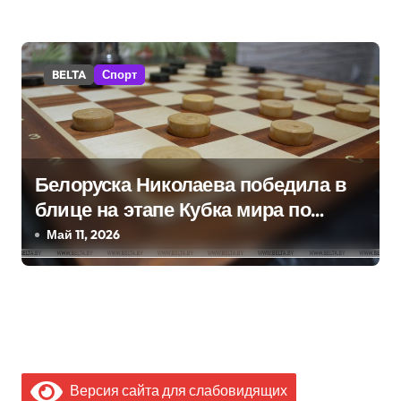
BELTA
Спорт
Белоруска Николаева победила в
блице на этапе Кубка мира по
шашкам в Ташкенте
Май 11, 2026
Версия сайта для слабовидящих