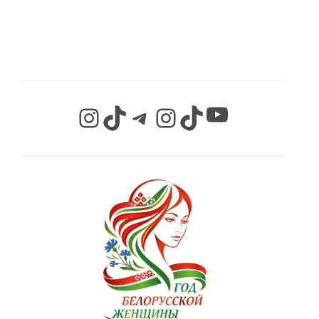
СЕТЯХ
YouTube
Instagram
TikTok
Telegram
Instagram
TikTok