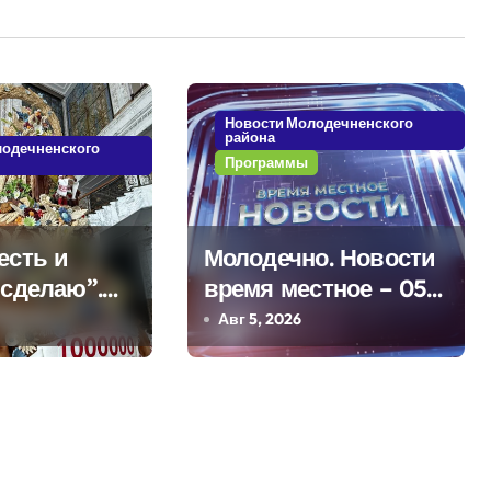
Новости Молодечненского
района
лодечненского
Программы
есть и
Молодечно. Новости
 сделаю”.
время местное – 05
а из
08 2026
Авг 5, 2026
о о 50-
ммовом
для Дворца
мости