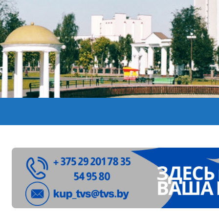
лен в Беларуси из-за жары
вендинговые аппараты. Минобразования об изменениях в ш
ларуси ожидаются дожди и грозы
ое
”. Мастерица из Молодечно о 50-килограммовом каравае для
ждут детей с 1 сентября, рассказали в правительстве
Синоптики рассказали о погоде на сегодня