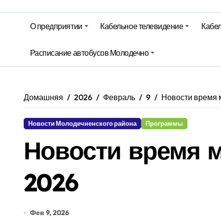
Гороскоп на 6 августа
Молодечно. Новости время местно
О предприятии
Кабельное телевидение
Кабел
Красный уровень опасности объяв
Расписание автобусов Молодечно
Вкусовые предпочтения, буфеты, 
Домашняя
2026
Февраль
9
Новости время м
Новости Молодечненского района
Программы
Новости время м
2026
Фев 9, 2026