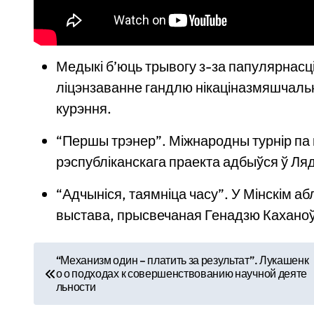
Медыкі б’юць трывогу з-за папулярнасц
ліцэнзаванне гандлю нікаціназмяшчальн
курэння.
“Першы трэнер”. Міжнародны турнір па
рэспубліканскага праекта адбыўся ў Л
“Адчыніся, таямніца часу”. У Мінскім а
выстава, прысвечаная Генадзю Кахано
Н
“Механизм один – платить за результат”. Лукашенк
о о подходах к совершенствованию научной деяте
а
льности
в