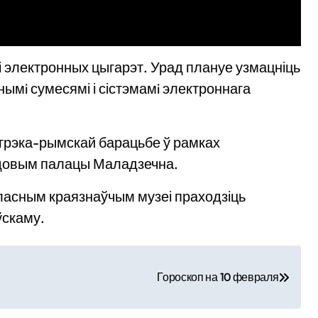
і электронных цыгарэт. Урад плануе узмацніць
ымi сумесямі і сістэмамi электроннага
 грэка-рымскай барацьбе ў рамках
ядовым палацы Маладзечна.
бласным краязнаўчым музеі праходзіць
ўскаму.
Гороскоп на 10 февраля