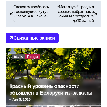
Н
Саснович пробилась
“Металлург” продлил
в основную сетку тур
серию с набранными
а
нира WTA в Брисбен
очками в экстралиге
е
до 13 матчей
в
и
Связанные записи
г
а
BELTA
Погода
ц
и
я
Красный уровень опасности
п
объявлен в Беларуси из-за жары
Авг 5, 2026
о