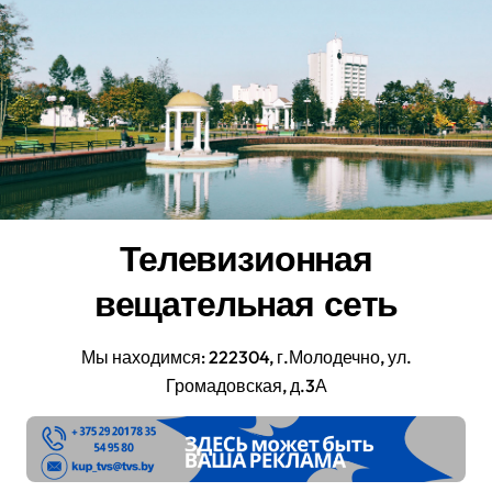
Перейти
к
содержанию
Телевизионная
вещательная сеть
Мы находимся: 222304, г.Молодечно, ул.
Громадовская, д.3А