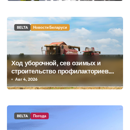
з
а
BELTA
Новости Беларуси
п
и
с
Ход уборочной, сев озимых и
я
строительство профилакториев.
м
Лукашенко заслушал доклад главы
Авг 4, 2026
Минсельхозпрода
BELTA
Погода