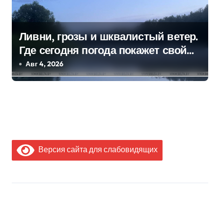
Ливни, грозы и шквалистый ветер.
Где сегодня погода покажет свой
характер
Авг 4, 2026
Версия сайта для слабовидящих
МЫ В СОЦИАЛЬНЫХ