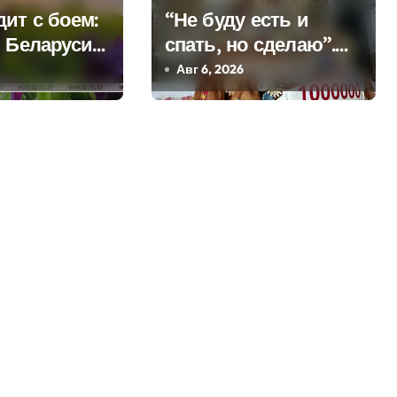
ит с боем:
“Не буду есть и
в Беларуси
спать, но сделаю”.
я дожди и
Мастерица из
Авг 6, 2026
Молодечно о 50-
килограммовом
каравае для Дворца
Независимости