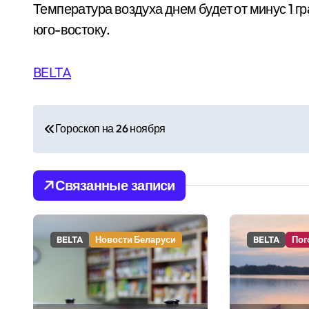
Температура воздуха днем будет от минус 1 гр
юго-востоку.
BELTA
Н
Гороскоп на 26 ноября
а
в
Связанные записи
и
г
BELTA
Новости Беларуси
BELTA
Пог
а
ц