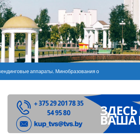
е – 05 08 2026
е – 07 08 20
вендинговые аппараты. Минобразования об изменениях в ш
ларуси ожидаются дожди и грозы
ое
”. Мастерица из Молодечно о 50-килограммовом каравае для
ждут детей с 1 сентября, рассказали в правительстве
Синоптики рассказали о погоде на сегодня