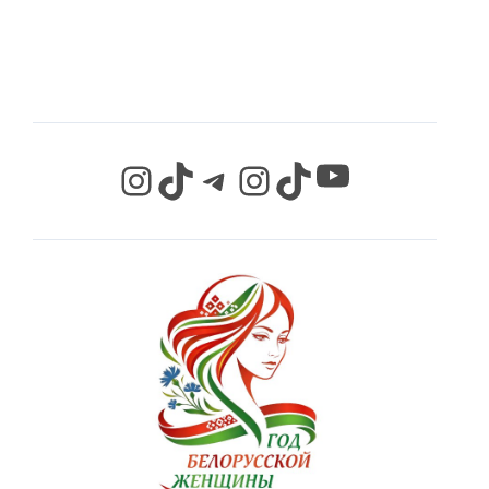
СЕТЯХ
YouTube
Instagram
TikTok
Telegram
Instagram
TikTok