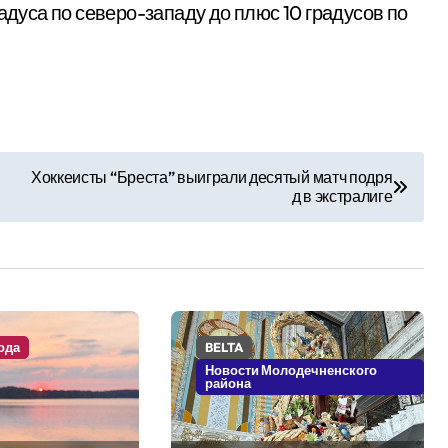
адуса по северо-западу до плюс 10 градусов по
Хоккеисты “Бреста” выиграли десятый матч подря
д в экстралиге
ода
BELTA
Новости Молодечненского
района