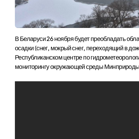
В Беларуси 26 ноября будет преобладать облачная погода, во многих районах ожидаются
осадки (снег, мокрый снег, переходящий в до
Республиканском центре по гидрометеорологи
мониторингу окружающей среды Минприроды