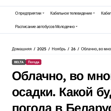
Гороскоп на 6 августа
О предприятии
Кабельное телевидение
Кабел
Молодечно. Новости время местно
Расписание автобусов Молодечно
Молодечно. Новости время местно
Домашняя
2025
Ноябрь
26
Облачно, во мно
BELTA
Погода
Облачно, во мно
осадки. Какой бу
погода в Белару