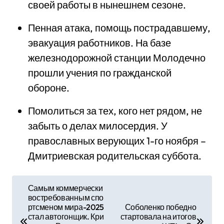
своей работы в нынешнем сезоне.
Пенная атака, помощь пострадавшему,
эвакуация работников. На базе
железнодорожной станции Молодечно
прошли учения по гражданской
обороне.
Помолиться за тех, кого нет рядом, не
забыть о делах милосердия. У
православных верующих 1-го ноября –
Дмитриевская родительская суббота.
Н
Самым коммерчески
востребованным спо
а
ртсменом мира-2025
Соболенко победно
стал автогонщик. Кри
стартовала на итогов