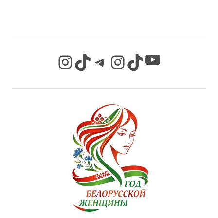
СЕТЯХ
YouTube
Instagram
TikTok
Telegram
Instagram
TikTok