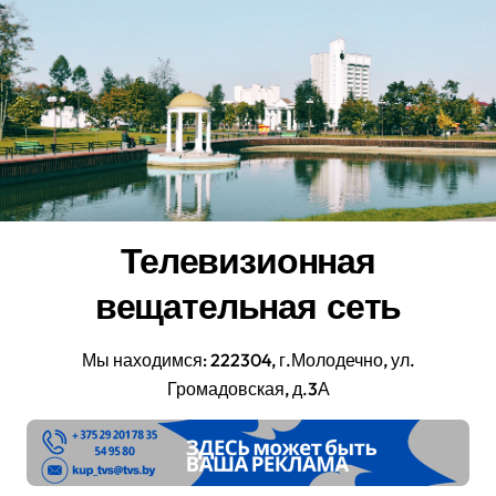
Перейти
к
содержанию
Телевизионная
вещательная сеть
Мы находимся: 222304, г.Молодечно, ул.
Громадовская, д.3А