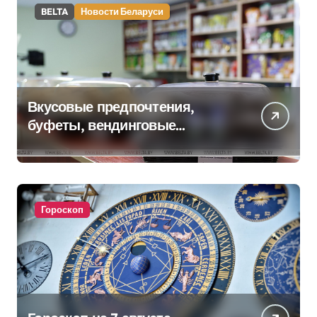
BELTA
Новости Беларуси
Вкусовые предпочтения,
буфеты, вендинговые
аппараты. Минобразования об
изменениях в школьном
питании
Гороскоп