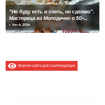
“Не буду есть и спать, но сделаю”.
Мастерица из Молодечно о 50-
килограммовом каравае для
Авг 6, 2026
Дворца Независимости
Версия сайта для слабовидящих
МЫ В СОЦИАЛЬНЫХ