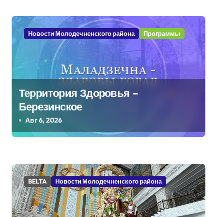
п
и
Новости Молодечненского района
Программы
с
я
м
Территория Здоровья –
Березинское
Авг 6, 2026
BELTA
Новости Молодечненского района