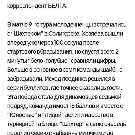
корреспондент БЕЛТА.
В матче 9-го тура молодечненцы встречались
с “Шахтером” в Солигорске. Хозяева вышли
вперед уже через 100 секунд после
стартового вбрасывания, но спустя всего 2
минуты “бело-голубые” сравняли цифры.
Больше в основное время команды шайб не
забрасывали. Исход поединка решился в
серии буллитов, где точнее оказались гости.
Эта победа стала для динамовцев седьмой
подряд, команда имеет 16 баллов и вместе с
“Юностью” и “Лидой” делит лидерство в
турнирной таблице. “Шахтер” в свою очередь
продлил серию с набранными очками до