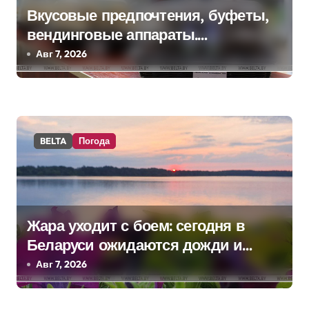
п
Вкусовые предпочтения, буфеты,
вендинговые аппараты.
о
Минобразования об изменениях в
Авг 7, 2026
з
школьном питании
а
п
BELTA
Погода
и
с
я
Жара уходит с боем: сегодня в
м
Беларуси ожидаются дожди и
грозы
Авг 7, 2026