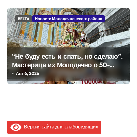
BELTA
Новости Молодечненского района
“Не буду есть и спать, но сделаю”.
Мастерица из Молодечно о 50-
килограммовом каравае для
Авг 6, 2026
Дворца Независимости
Версия сайта для слабовидящих