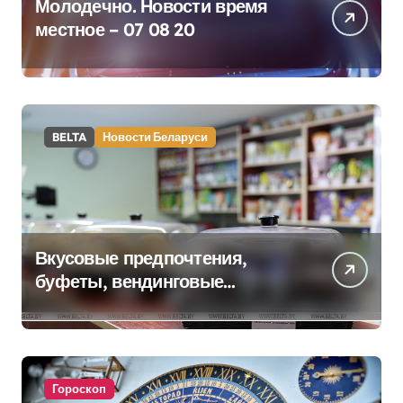
Молодечно. Новости время
местное – 07 08 20
BELTA
Новости Беларуси
Вкусовые предпочтения,
буфеты, вендинговые
аппараты. Минобразования об
изменениях в школьном
питании
Гороскоп