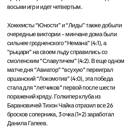
восьми игр и идет четвертым.
Хоккеисты “Юности” и “Лиды” также добыли
очередные виктории – минчане дома были
сильнее гродненского “Немана” (4:1), а
“рыцари” на своем льду справились со
смоленским “Славутичем” (4:2). В еще одном
матче дня “Авиатор” “всухую” переиграл
оршанский “Локомотив” (4:0), эта победа
стала для “летчиков” первой после шести
поражений кряду. Голкипер клуба из
Барановичей Тихон Чайка отразил все 26
бросков соперника, 3 очка (1+2) заработал
Данила Гапеев.