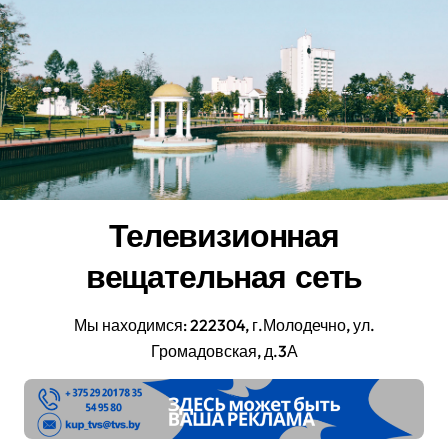
Перейти
к
содержанию
Телевизионная
вещательная сеть
Мы находимся: 222304, г.Молодечно, ул.
Громадовская, д.3А