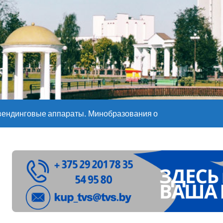
е – 05 08 2026
е – 07 08 20
вендинговые аппараты. Минобразования об изменениях в ш
ларуси ожидаются дожди и грозы
ое
”. Мастерица из Молодечно о 50-килограммовом каравае для
ждут детей с 1 сентября, рассказали в правительстве
Синоптики рассказали о погоде на сегодня