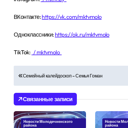
ВКонтакте:
https://vk.com/mktvmolo
Одноклассники:
https://ok.ru/mktvmolo
TikTok:
/ mktvmolo
Н
Семейный калейдоскоп – Семья Гоман
а
в
Связанные записи
и
г
Новости Молодечненского
Новости Мо
района
района