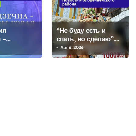
Новости Молодечненского
района
ия
“Не буду есть и
 –
спать, но сделаю”.
кое
Мастерица из
Авг 6, 2026
Молодечно о 50-
килограммовом
каравае для Дворца
Независимости