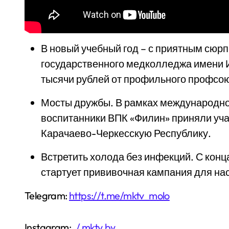
В новый учебный год – с приятным сюр
государственного медколледжа имени И
тысячи рублей от профильного профсо
Мосты дружбы. В рамках международно
воспитанники ВПК «Филин» приняли уча
Карачаево-Черкесскую Республику.
Встретить холода без инфекций. С кон
стартует прививочная кампания для на
Telegram:
https://t.me/mktv_molo
Instagram:
/ mktv.by